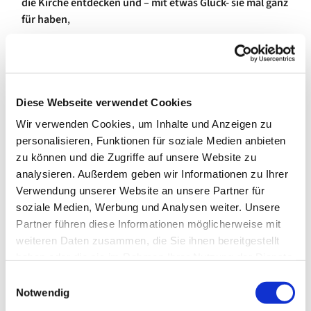
die Kirche entdecken und – mit etwas Glück- sie mal ganz
für haben
,
oder die Ausstellung "Die Farbe spricht" von Ingmar Bruhn
anschauen
Diese Webseite verwendet Cookies
Wir verwenden Cookies, um Inhalte und Anzeigen zu
personalisieren, Funktionen für soziale Medien anbieten
zu können und die Zugriffe auf unsere Website zu
analysieren. Außerdem geben wir Informationen zu Ihrer
Verwendung unserer Website an unsere Partner für
soziale Medien, Werbung und Analysen weiter. Unsere
Partner führen diese Informationen möglicherweise mit
weiteren Daten zusammen, die Sie ihnen bereitgestellt
haben oder die sie im Rahmen Ihrer Nutzung der Dienste
gesammelt haben.
E
Notwendig
i
Wir würden unsere Kirchen gerne viel öfter öffnen, doch