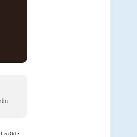
rlin
chen Orte