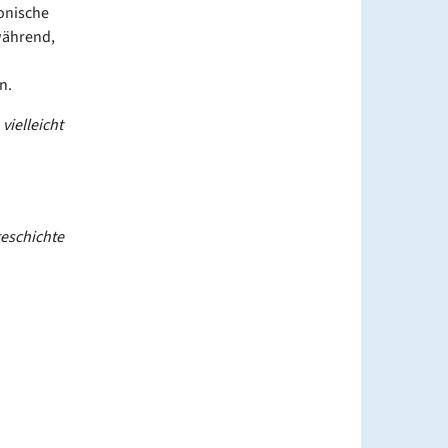
tonische
während,
n.
vielleicht
geschichte