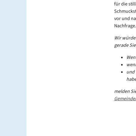
für die st
Schmuckstü
vor und na
Nachfrage
Wir würden
gerade Sie
Wenn
wenn
und 
habe
melden Sie
Gemeinde