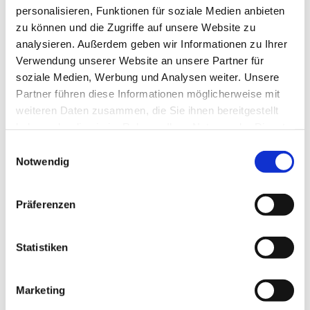
zum Beispiel zum hier angegebenen Termin.
personalisieren, Funktionen für soziale Medien anbieten
zu können und die Zugriffe auf unsere Website zu
Wir würden unsere Kirchen gerne viel öfter öffnen, doch
analysieren. Außerdem geben wir Informationen zu Ihrer
dazu brauchen wir ... vielleicht gerade Sie?!
Verwendung unserer Website an unsere Partner für
soziale Medien, Werbung und Analysen weiter. Unsere
Wenn Sie Lust dazu hätten und regelmäßig ein
Partner führen diese Informationen möglicherweise mit
wenig Zeit für uns,
weiteren Daten zusammen, die Sie ihnen bereitgestellt
wenn Sie den Umgang mit Besuchenden mögen
haben oder die sie im Rahmen Ihrer Nutzung der Dienste
und vielleicht sogar ein bisschen Interesse an
gesammelt haben.
Architektur oder Kirchengeschichte haben
E
Notwendig
(Material zum Einlesen ist vor Ort),
i
n
melden Sie sich doch bitte einfach beim
Pfarrteam
, bei
w
Präferenzen
Frau Stramm
oder im
Gemeindebüro.
i
l
l
Statistiken
i
g
Marketing
u