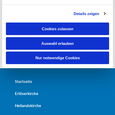
n
g
Details zeigen
s
a
u
Cookies zulassen
s
w
Auswahl erlauben
a
h
l
Nur notwendige Cookies
Startseite
Erlöserkirche
Heilandskirche