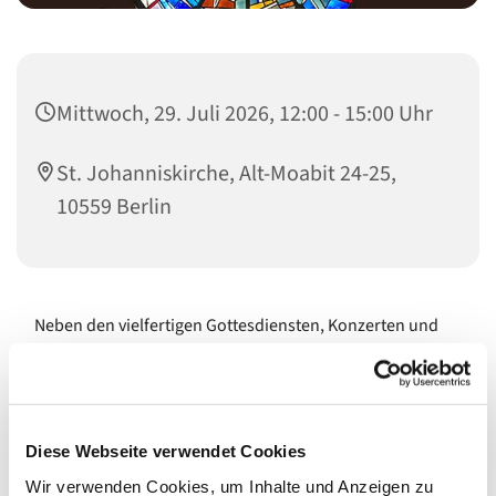
Mittwoch, 29. Juli 2026, 12:00 - 15:00 Uhr
St. Johanniskirche, Alt-Moabit 24-25,
10559 Berlin
Neben den vielfertigen Gottesdiensten, Konzerten und
Events sind unsere Kirchen Orte für die stille Andacht, für
Ruhepausen vom Großstadtgetöse und als
architektonische Schmuckstücke immer wieder eine
Besichtigung wert. Sie öffnen ihre Türen während, vor
Diese Webseite verwendet Cookies
und nach den Veranstaltungen und, wenn es gerade
passt, gerne auch auf Nachfrage. Und zudem regelmäßig
Wir verwenden Cookies, um Inhalte und Anzeigen zu