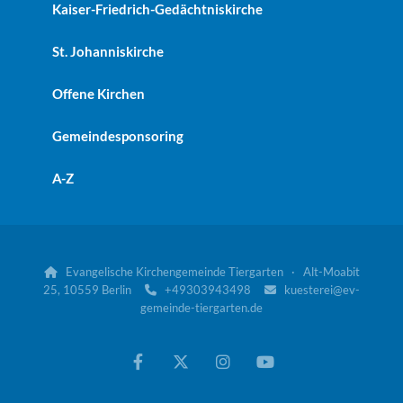
Kaiser-Friedrich-Gedächtniskirche
St. Johanniskirche
Offene Kirchen
Gemeindesponsoring
A-Z
Evangelische Kirchengemeinde Tiergarten · Alt-Moabit

25, 10559 Berlin
+49303943498
kuesterei@ev-


gemeinde-tiergarten.de