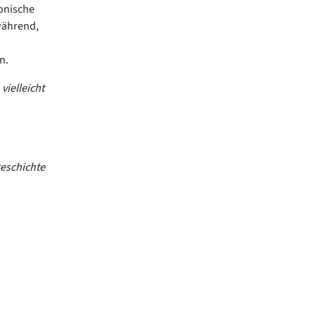
tonische
während,
n.
vielleicht
geschichte