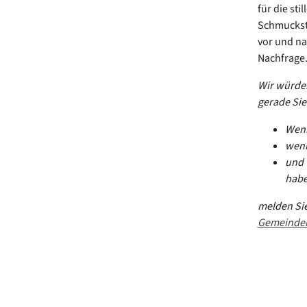
für die st
Schmuckstü
vor und na
Nachfrage
Wir würden
gerade Sie
Wenn
wenn
und 
habe
melden Sie
Gemeinde