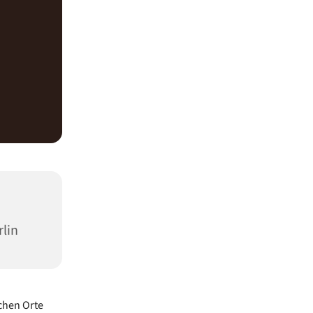
rlin
chen Orte