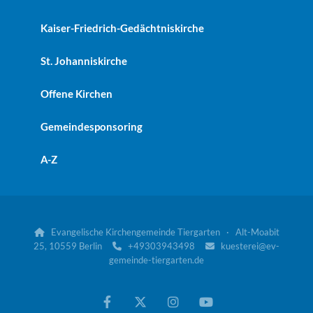
Kaiser-Friedrich-Gedächtniskirche
St. Johanniskirche
Offene Kirchen
Gemeindesponsoring
A-Z
Evangelische Kirchengemeinde Tiergarten · Alt-Moabit

25, 10559 Berlin
+49303943498
kuesterei@ev-


gemeinde-tiergarten.de