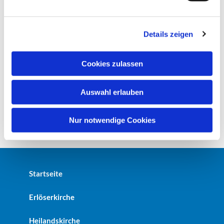
n
g
Details zeigen
s
a
u
Cookies zulassen
s
w
Auswahl erlauben
a
h
l
Nur notwendige Cookies
Startseite
Erlöserkirche
Heilandskirche