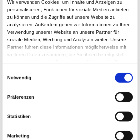
Wir verwenden Cookies, um Inhalte und Anzeigen zu
passt, gerne auch auf Nachfrage. Und zudem regelmäßig
personalisieren, Funktionen für soziale Medien anbieten
zum Beispiel zum hier angegebenen Termin.
zu können und die Zugriffe auf unsere Website zu
analysieren. Außerdem geben wir Informationen zu Ihrer
Wir würden unsere Kirchen gerne viel öfter öffnen, doch
Verwendung unserer Website an unsere Partner für
dazu brauchen wir ... vielleicht gerade Sie?!
soziale Medien, Werbung und Analysen weiter. Unsere
Wenn Sie Lust dazu hätten und regelmäßig ein
Partner führen diese Informationen möglicherweise mit
wenig Zeit für uns,
weiteren Daten zusammen, die Sie ihnen bereitgestellt
wenn Sie den Umgang mit Besuchenden mögen
haben oder die sie im Rahmen Ihrer Nutzung der Dienste
und vielleicht sogar ein bisschen Interesse an
gesammelt haben.
E
Architektur oder Kirchengeschichte haben
Notwendig
i
(Material zum Einlesen ist vor Ort),
n
w
melden Sie sich doch bitte einfach beim
Pfarrteam
, bei
Präferenzen
i
Frau Stramm
oder im
Gemeindebüro.
l
l
Statistiken
i
g
Marketing
u