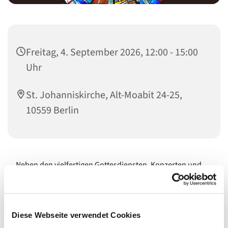
Freitag, 4. September 2026, 12:00 - 15:00
Uhr
St. Johanniskirche, Alt-Moabit 24-25,
10559 Berlin
Neben den vielfertigen Gottesdiensten, Konzerten und
Events sind unsere Kirchen Orte für die stille Andacht, für
Ruhepausen vom Großstadtgetöse und als
architektonische Schmuckstücke immer wieder eine
Besichtigung wert. Sie öffnen ihre Türen während, vor
Diese Webseite verwendet Cookies
und nach den Veranstaltungen und, wenn es gerade