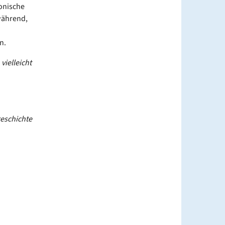
tonische
während,
n.
vielleicht
geschichte