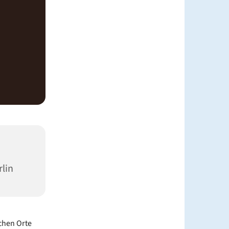
rlin
chen Orte