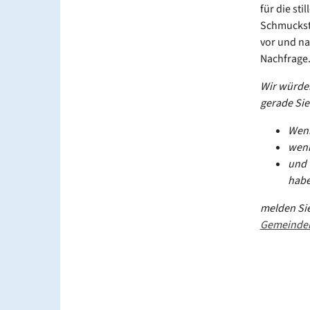
für die st
Schmuckstü
vor und na
Nachfrage
Wir würden
gerade Sie
Wenn
wenn
und 
habe
melden Sie
Gemeinde