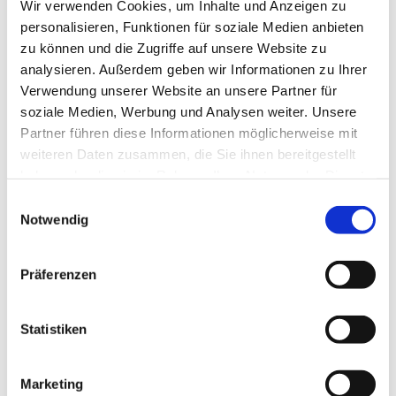
Wir verwenden Cookies, um Inhalte und Anzeigen zu
passt, gerne auch auf Nachfrage. Und zudem regelmäßig
personalisieren, Funktionen für soziale Medien anbieten
zum Beispiel zum hier angegebenen Termin.
zu können und die Zugriffe auf unsere Website zu
analysieren. Außerdem geben wir Informationen zu Ihrer
Wir würden unsere Kirchen gerne viel öfter öffnen, doch
Verwendung unserer Website an unsere Partner für
dazu brauchen wir ... vielleicht gerade Sie?!
soziale Medien, Werbung und Analysen weiter. Unsere
Wenn Sie Lust dazu hätten und regelmäßig ein
Partner führen diese Informationen möglicherweise mit
wenig Zeit für uns,
weiteren Daten zusammen, die Sie ihnen bereitgestellt
wenn Sie den Umgang mit Besuchenden mögen
haben oder die sie im Rahmen Ihrer Nutzung der Dienste
und vielleicht sogar ein bisschen Interesse an
gesammelt haben.
E
Architektur oder Kirchengeschichte haben
Notwendig
i
(Material zum Einlesen ist vor Ort),
n
w
melden Sie sich doch bitte einfach beim
Pfarrteam
, bei
Präferenzen
i
Frau Stramm
oder im
Gemeindebüro.
l
l
Statistiken
i
g
Marketing
u