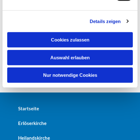
n
g
Details zeigen
s
a
u
Cookies zulassen
s
w
Auswahl erlauben
a
h
l
Nur notwendige Cookies
Startseite
Erlöserkirche
Heilandskirche