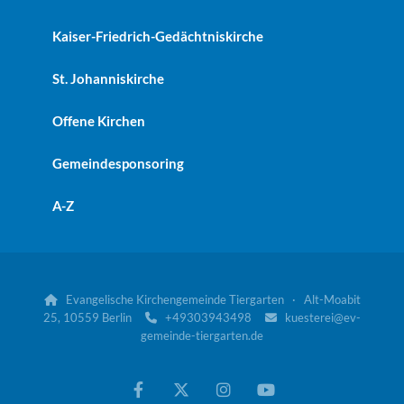
Kaiser-Friedrich-Gedächtniskirche
St. Johanniskirche
Offene Kirchen
Gemeindesponsoring
A-Z
Evangelische Kirchengemeinde Tiergarten · Alt-Moabit

25, 10559 Berlin
+49303943498
kuesterei@ev-


gemeinde-tiergarten.de