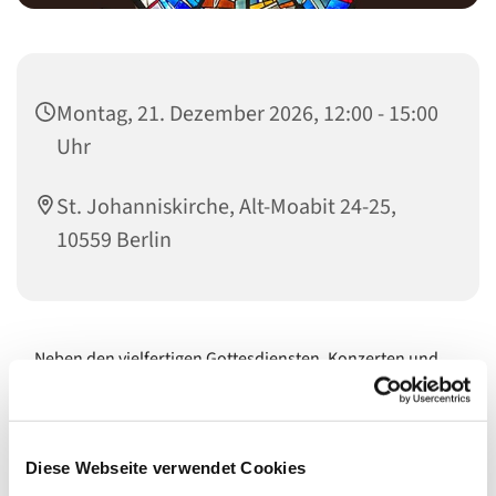
Montag, 21. Dezember 2026, 12:00 - 15:00
Uhr
St. Johanniskirche, Alt-Moabit 24-25,
10559 Berlin
Neben den vielfertigen Gottesdiensten, Konzerten und
Events sind unsere Kirchen Orte für die stille Andacht, für
Ruhepausen vom Großstadtgetöse und als
architektonische Schmuckstücke immer wieder eine
Besichtigung wert. Sie öffnen ihre Türen während, vor
Diese Webseite verwendet Cookies
und nach den Veranstaltungen und, wenn es gerade