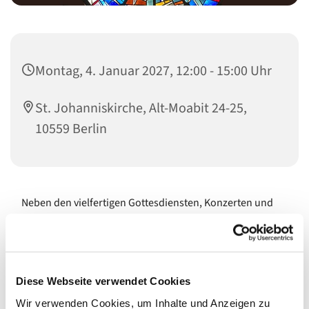
Montag, 4. Januar 2027, 12:00 - 15:00 Uhr
St. Johanniskirche, Alt-Moabit 24-25,
10559 Berlin
Neben den vielfertigen Gottesdiensten, Konzerten und
Events sind unsere Kirchen Orte für die stille Andacht, für
Ruhepausen vom Großstadtgetöse und als
architektonische Schmuckstücke immer wieder eine
Besichtigung wert. Sie öffnen ihre Türen während, vor
Diese Webseite verwendet Cookies
und nach den Veranstaltungen und, wenn es gerade
passt, gerne auch auf Nachfrage. Und zudem regelmäßig
Wir verwenden Cookies, um Inhalte und Anzeigen zu