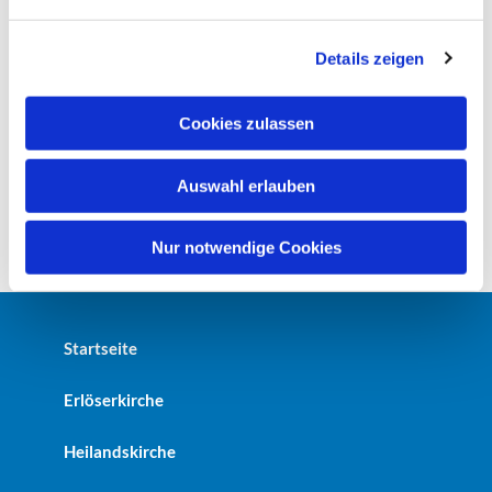
n
g
Details zeigen
s
a
u
Cookies zulassen
s
w
Auswahl erlauben
a
h
l
Nur notwendige Cookies
Startseite
Erlöserkirche
Heilandskirche