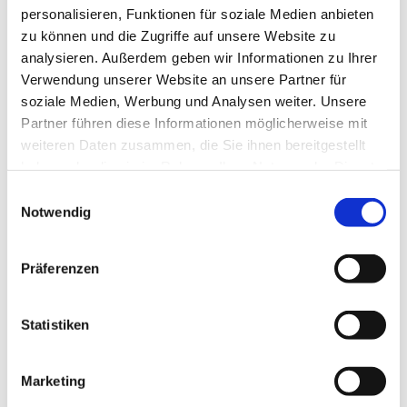
zum Beispiel zum hier angegebenen Termin.
personalisieren, Funktionen für soziale Medien anbieten
zu können und die Zugriffe auf unsere Website zu
Wir würden unsere Kirchen gerne viel öfter öffnen, doch
analysieren. Außerdem geben wir Informationen zu Ihrer
dazu brauchen wir ... vielleicht gerade Sie?!
Verwendung unserer Website an unsere Partner für
soziale Medien, Werbung und Analysen weiter. Unsere
Wenn Sie Lust dazu hätten und regelmäßig ein
Partner führen diese Informationen möglicherweise mit
wenig Zeit für uns,
weiteren Daten zusammen, die Sie ihnen bereitgestellt
wenn Sie den Umgang mit Besuchenden mögen
haben oder die sie im Rahmen Ihrer Nutzung der Dienste
und vielleicht sogar ein bisschen Interesse an
gesammelt haben.
Architektur oder Kirchengeschichte haben
E
Notwendig
(Material zum Einlesen ist vor Ort),
i
n
melden Sie sich doch bitte einfach beim
Pfarrteam
, bei
w
Präferenzen
Frau Stramm
oder im
Gemeindebüro.
i
l
l
Statistiken
i
g
Marketing
u