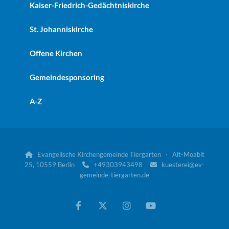
Kaiser-Friedrich-Gedächtniskirche
St. Johanniskirche
Offene Kirchen
Gemeindesponsoring
A-Z
Evangelische Kirchengemeinde Tiergarten · Alt-Moabit

25, 10559 Berlin
+49303943498
kuesterei@ev-


gemeinde-tiergarten.de