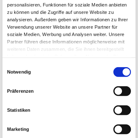
zum Beispiel zum hier angegebenen Termin.
personalisieren, Funktionen für soziale Medien anbieten
zu können und die Zugriffe auf unsere Website zu
Wir würden unsere Kirchen gerne viel öfter öffnen, doch
analysieren. Außerdem geben wir Informationen zu Ihrer
dazu brauchen wir ... vielleicht gerade Sie?!
Verwendung unserer Website an unsere Partner für
soziale Medien, Werbung und Analysen weiter. Unsere
Wenn Sie Lust dazu hätten und regelmäßig ein
Partner führen diese Informationen möglicherweise mit
wenig Zeit für uns,
weiteren Daten zusammen, die Sie ihnen bereitgestellt
wenn Sie den Umgang mit Besuchenden mögen
haben oder die sie im Rahmen Ihrer Nutzung der Dienste
und vielleicht sogar ein bisschen Interesse an
gesammelt haben.
Architektur oder Kirchengeschichte haben
E
Notwendig
(Material zum Einlesen ist vor Ort),
i
n
melden Sie sich doch bitte einfach beim
Pfarrteam
, bei
w
Präferenzen
Frau Stramm
oder im
Gemeindebüro.
i
l
l
Statistiken
i
g
Marketing
u