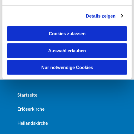
n
g
Details zeigen
s
a
u
Cookies zulassen
s
w
Auswahl erlauben
a
h
l
Nur notwendige Cookies
Startseite
Erlöserkirche
Heilandskirche