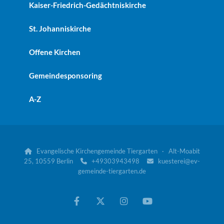
Kaiser-Friedrich-Gedächtniskirche
St. Johanniskirche
Offene Kirchen
Gemeindesponsoring
A-Z
Evangelische Kirchengemeinde Tiergarten · Alt-Moabit

25, 10559 Berlin
+49303943498
kuesterei@ev-


gemeinde-tiergarten.de