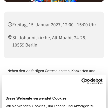
Freitag, 15. Januar 2027, 12:00 - 15:00 Uhr
St. Johanniskirche, Alt-Moabit 24-25,
10559 Berlin
Neben den vielfertigen Gottesdiensten, Konzerten und
Events sind unsere Kirchen Orte für die stille Andacht, für
Ruhepausen vom Großstadtgetöse und als
architektonische Schmuckstücke immer wieder eine
Besichtigung wert. Sie öffnen ihre Türen während, vor
Diese Webseite verwendet Cookies
und nach den Veranstaltungen und, wenn es gerade
passt, gerne auch auf Nachfrage. Und zudem regelmäßig
Wir verwenden Cookies, um Inhalte und Anzeigen zu