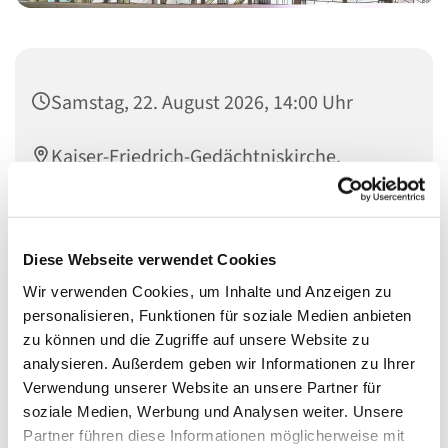
Samstag, 22. August 2026, 14:00 Uhr
Kaiser-Friedrich-Gedächtniskirche,
Händelallee 20, 10557 Berlin
Diese Webseite verwendet Cookies
Wir verwenden Cookies, um Inhalte und Anzeigen zu
Jeden Samstag von 13-16 Uhr besteht die Möglichkeit, die
personalisieren, Funktionen für soziale Medien anbieten
Kaiser-Friedrich-Gedächtniskirche im Hansaviertel zu
zu können und die Zugriffe auf unsere Website zu
besichtigen, sofern die jeweils aktuelle Nutzung das
analysieren. Außerdem geben wir Informationen zu Ihrer
zulässt
Verwendung unserer Website an unsere Partner für
Die Kirche kann auch für Tagungen und
soziale Medien, Werbung und Analysen weiter. Unsere
Zusammenkünfte gebucht werden. Anfragen dazu bitte
Partner führen diese Informationen möglicherweise mit