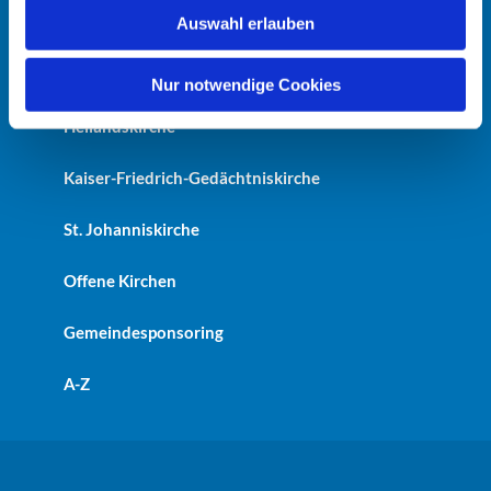
w
Auswahl erlauben
Startseite
a
h
Erlöserkirche
l
Nur notwendige Cookies
Heilandskirche
Kaiser-Friedrich-Gedächtniskirche
St. Johanniskirche
Offene Kirchen
Gemeindesponsoring
A-Z