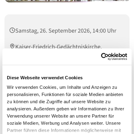
Samstag, 26. September 2026, 14:00 Uhr
Kaiser-Friedrich-Gedächtniskirche,
Händelallee 20, 10557 Berlin
Diese Webseite verwendet Cookies
Wir verwenden Cookies, um Inhalte und Anzeigen zu
Jeden Samstag von 13-16 Uhr besteht die Möglichkeit, die
personalisieren, Funktionen für soziale Medien anbieten
Kaiser-Friedrich-Gedächtniskirche im Hansaviertel zu
zu können und die Zugriffe auf unsere Website zu
besichtigen, sofern die jeweils aktuelle Nutzung das
analysieren. Außerdem geben wir Informationen zu Ihrer
zulässt
Verwendung unserer Website an unsere Partner für
Die Kirche kann auch für Tagungen und
soziale Medien, Werbung und Analysen weiter. Unsere
Zusammenkünfte gebucht werden. Anfragen dazu bitte
Partner führen diese Informationen möglicherweise mit