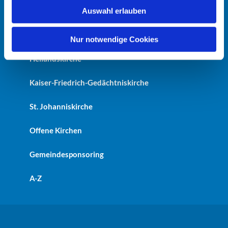
w
Auswahl erlauben
Startseite
a
h
Erlöserkirche
l
Nur notwendige Cookies
Heilandskirche
Kaiser-Friedrich-Gedächtniskirche
St. Johanniskirche
Offene Kirchen
Gemeindesponsoring
A-Z