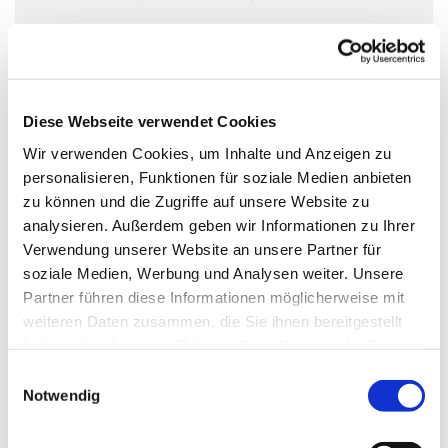
Ruhe, Zeit für ein Gebet, eine Kerze anzünden, die
Möglichkeit, die Kirche zu entdecken und – mit etwas
Diese Webseite verwendet Cookies
Glück- sie mal ganz für sich zu haben
,
Wir verwenden Cookies, um Inhalte und Anzeigen zu
personalisieren, Funktionen für soziale Medien anbieten
zu können und die Zugriffe auf unsere Website zu
oder die Ausstellung "UNSICHTBAR. Vom Leben auf der
analysieren. Außerdem geben wir Informationen zu Ihrer
Straße" anschauen.
Verwendung unserer Website an unsere Partner für
18 schwarz-weiß Portraits zeigen obdachlose Menschen
soziale Medien, Werbung und Analysen weiter. Unsere
und ihre Schiksale auf Augenhöhe.
Partner führen diese Informationen möglicherweise mit
weiteren Daten zusammen, die Sie ihnen bereitgestellt
Jeden Tag begegnen wir Menschen, die auf der Straße
haben oder die sie im Rahmen Ihrer Nutzung der Dienste
leben – doch oft genug schauen wir an ihnen vorbei, als
gesammelt haben.
E
seien sie gar nicht da.
Notwendig
i
n
Wer sind sie, was ist ihre Geschichte?
w