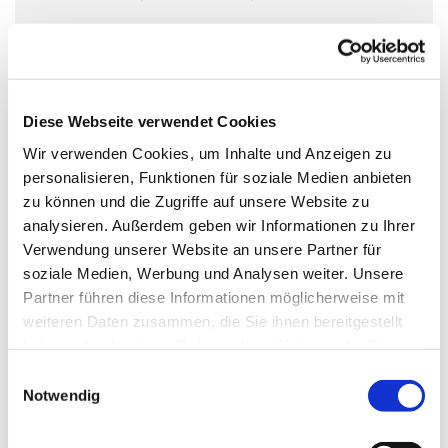
Ruhe, Zeit für ein Gebet, eine Kerze anzünden, die
Möglichkeit, die Kirche zu entdecken und – mit etwas
Diese Webseite verwendet Cookies
Glück- sie mal ganz für sich zu haben
,
Wir verwenden Cookies, um Inhalte und Anzeigen zu
personalisieren, Funktionen für soziale Medien anbieten
zu können und die Zugriffe auf unsere Website zu
oder die Ausstellung "UNSICHTBAR. Vom Leben auf der
analysieren. Außerdem geben wir Informationen zu Ihrer
Straße" anschauen.
Verwendung unserer Website an unsere Partner für
18 schwarz-weiß Portraits zeigen obdachlose Menschen
soziale Medien, Werbung und Analysen weiter. Unsere
und ihre Schiksale auf Augenhöhe.
Partner führen diese Informationen möglicherweise mit
weiteren Daten zusammen, die Sie ihnen bereitgestellt
Jeden Tag begegnen wir Menschen, die auf der Straße
haben oder die sie im Rahmen Ihrer Nutzung der Dienste
leben – doch oft genug schauen wir an ihnen vorbei, als
gesammelt haben.
E
seien sie gar nicht da.
Notwendig
i
n
Wer sind sie, was ist ihre Geschichte?
w