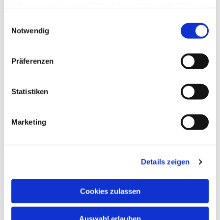
haben oder die sie im Rahmen Ihrer Nutzung der Dienste
gesammelt haben.
E
Notwendig
i
n
w
Präferenzen
Wir würden unsere Kirchen gerne viel öfter öffnen, doch
i
dazu brauchen wir ... vielleicht gerade Sie?!
l
l
Statistiken
Wenn Sie Lust dazu hätten und regelmäßig ein
i
wenig Zeit für uns,
g
wenn Sie den Umgang mit Besuchenden mögen
Marketing
u
und vielleicht sogar ein bisschen Interesse an
n
Architektur oder Kirchengeschichte haben
g
(Material zum Einlesen ist vor Ort),
Details zeigen
s
a
melden Sie sich doch bitte einfach beim
Pfarrteam
, bei
u
Frau Stramm
oder im
Gemeindebüro.
Cookies zulassen
s
w
Auswahl erlauben