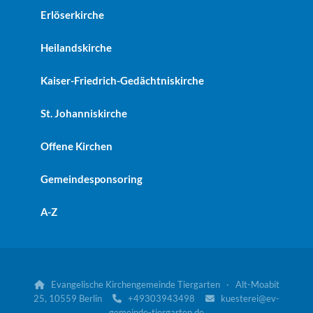
Erlöserkirche
Heilandskirche
Kaiser-Friedrich-Gedächtniskirche
St. Johanniskirche
Offene Kirchen
Gemeindesponsoring
A-Z
Evangelische Kirchengemeinde Tiergarten · Alt-Moabit

25, 10559 Berlin
+49303943498
kuesterei@ev-


gemeinde-tiergarten.de