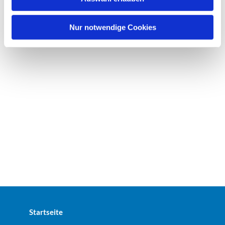
a
h
l
Nur notwendige Cookies
Startseite