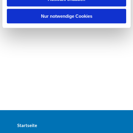
a
h
l
Nur notwendige Cookies
Startseite