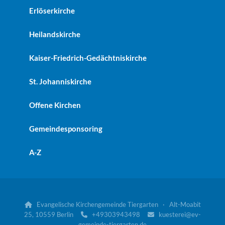
Erlöserkirche
Heilandskirche
Kaiser-Friedrich-Gedächtniskirche
St. Johanniskirche
Offene Kirchen
Gemeindesponsoring
A-Z
Evangelische Kirchengemeinde Tiergarten · Alt-Moabit

25, 10559 Berlin
+49303943498
kuesterei@ev-


gemeinde-tiergarten.de