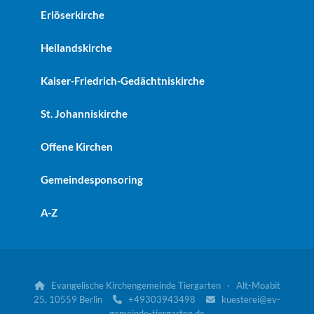
Erlöserkirche
Heilandskirche
Kaiser-Friedrich-Gedächtniskirche
St. Johanniskirche
Offene Kirchen
Gemeindesponsoring
A-Z
Evangelische Kirchengemeinde Tiergarten · Alt-Moabit

25, 10559 Berlin
+49303943498
kuesterei@ev-


gemeinde-tiergarten.de