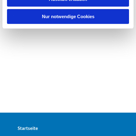
a
h
l
Nur notwendige Cookies
Startseite