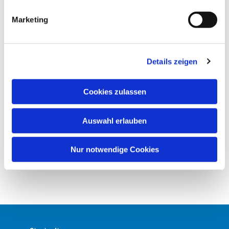
i
g
Marketing
u
n
g
Details zeigen
s
a
u
Cookies zulassen
s
w
Auswahl erlauben
a
h
l
Nur notwendige Cookies