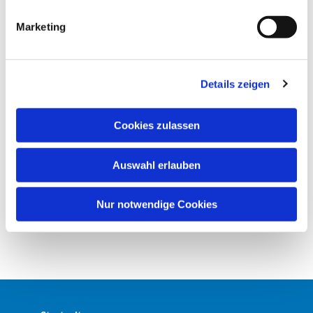
i
g
Marketing
u
n
g
Details zeigen
s
a
u
Cookies zulassen
s
w
Auswahl erlauben
a
h
l
Nur notwendige Cookies