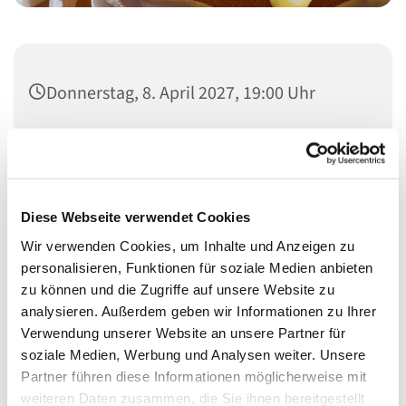
Donnerstag, 8. April 2027, 19:00 Uhr
St.-Ansgar-Kirche, Klopstockstr. 31, 10557
Berlin
Diese Webseite verwendet Cookies
Wir verwenden Cookies, um Inhalte und Anzeigen zu
Die Taizé-Andacht ist eine einfache, aber kraftvolle Praxis,
personalisieren, Funktionen für soziale Medien anbieten
die Menschen unterschiedlicher Hintergründe und
zu können und die Zugriffe auf unsere Website zu
Lebensphasen verbindet. Sie schafft Raum für spirituelle
analysieren. Außerdem geben wir Informationen zu Ihrer
Gemeinschaft, gemeinsamen Gesang und ermutigt uns
Verwendung unserer Website an unsere Partner für
auf eine Reise der inneren Ruhe und des Friedens zu
soziale Medien, Werbung und Analysen weiter. Unsere
gehen.
Partner führen diese Informationen möglicherweise mit
weiteren Daten zusammen, die Sie ihnen bereitgestellt