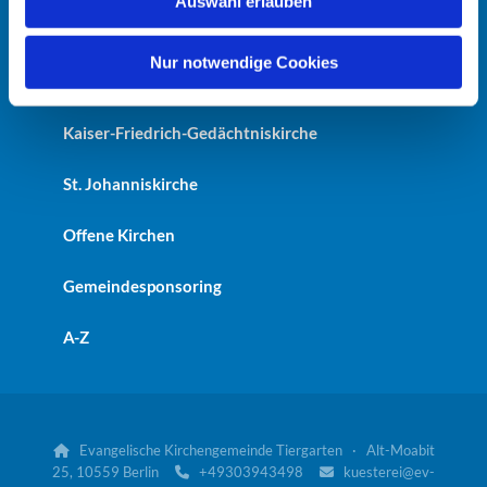
Auswahl erlauben
a
Erlöserkirche
h
l
Nur notwendige Cookies
Heilandskirche
Kaiser-Friedrich-Gedächtniskirche
St. Johanniskirche
Offene Kirchen
Gemeindesponsoring
A-Z
Evangelische Kirchengemeinde Tiergarten · Alt-Moabit

25, 10559 Berlin
+49303943498
kuesterei@ev-

