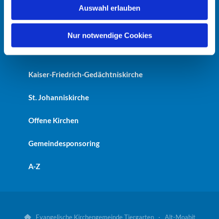
Startseite
Auswahl erlauben
a
h
Erlöserkirche
l
Nur notwendige Cookies
Heilandskirche
Kaiser-Friedrich-Gedächtniskirche
St. Johanniskirche
Offene Kirchen
Gemeindesponsoring
A-Z
Evangelische Kirchengemeinde Tiergarten · Alt-Moabit
