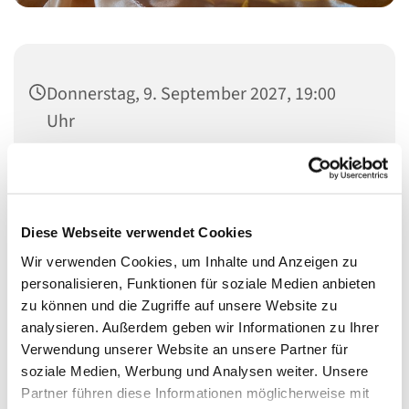
Donnerstag, 9. September 2027, 19:00
Uhr
St.-Ansgar-Kirche, Klopstockstr. 31, 10557
Berlin
Diese Webseite verwendet Cookies
Wir verwenden Cookies, um Inhalte und Anzeigen zu
personalisieren, Funktionen für soziale Medien anbieten
Die Taizé-Andacht ist eine einfache, aber kraftvolle Praxis,
zu können und die Zugriffe auf unsere Website zu
die Menschen unterschiedlicher Hintergründe und
analysieren. Außerdem geben wir Informationen zu Ihrer
Lebensphasen verbindet. Sie schafft Raum für spirituelle
Verwendung unserer Website an unsere Partner für
Gemeinschaft, gemeinsamen Gesang und ermutigt uns
soziale Medien, Werbung und Analysen weiter. Unsere
auf eine Reise der inneren Ruhe und des Friedens zu
Partner führen diese Informationen möglicherweise mit
gehen.