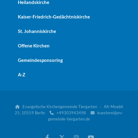
Heilandskirche
Kaiser-Friedrich-Gedächtniskirche
St. Johanniskirche
Offene Kirchen
Gemeindesponsoring
A-Z
Evangelische Kirchengemeinde Tiergarten · Alt-Moabit

25, 10559 Berlin
+49303943498
kuesterei@ev-


gemeinde-tiergarten.de