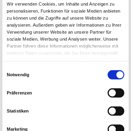
Wir verwenden Cookies, um Inhalte und Anzeigen zu
Bestattung?
personalisieren, Funktionen für soziale Medien anbieten
Sie möchten wieder in die Kirche eintreten?
zu können und die Zugriffe auf unsere Website zu
analysieren. Außerdem geben wir Informationen zu Ihrer
Sie suchen nach einem Gespräch?
Verwendung unserer Website an unsere Partner für
soziale Medien, Werbung und Analysen weiter. Unsere
Sie möchten sich in der Gemeinde ehrenamtlich
Partner führen diese Informationen möglicherweise mit
engagieren?
weiteren Daten zusammen, die Sie ihnen bereitgestellt
Sie haben Fragen zu den Angeboten und Gottesdiensten
haben oder die sie im Rahmen Ihrer Nutzung der Dienste
der Gemeinde?
gesammelt haben.
E
Notwendig
i
...
n
Kommen Sie einfach vorbei. Wir freuen uns!
w
Präferenzen
i
l
l
Statistiken
i
g
Marketing