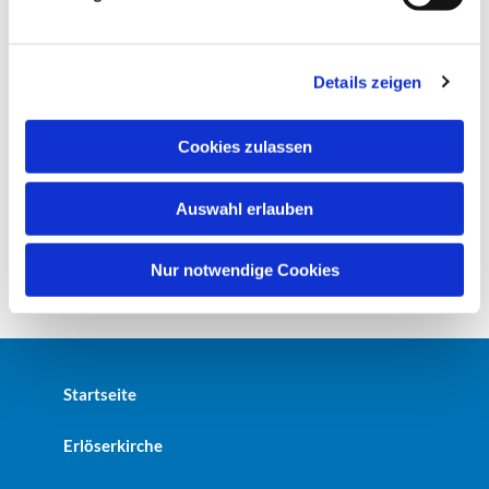
u
n
g
Details zeigen
s
a
u
Cookies zulassen
s
w
Auswahl erlauben
a
h
l
Nur notwendige Cookies
Startseite
Erlöserkirche