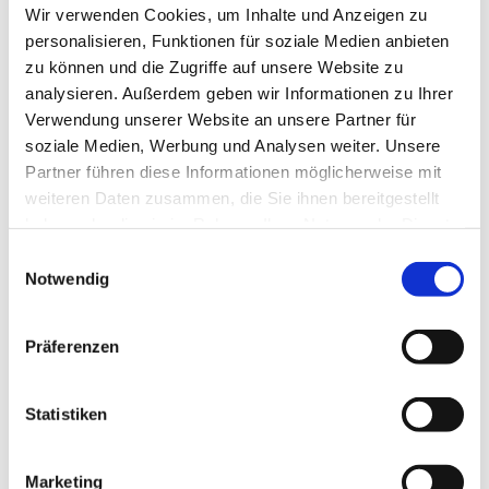
Wir verwenden Cookies, um Inhalte und Anzeigen zu
Bestattung?
personalisieren, Funktionen für soziale Medien anbieten
Sie möchten wieder in die Kirche eintreten?
zu können und die Zugriffe auf unsere Website zu
analysieren. Außerdem geben wir Informationen zu Ihrer
Sie suchen nach einem Gespräch?
Verwendung unserer Website an unsere Partner für
soziale Medien, Werbung und Analysen weiter. Unsere
Sie möchten sich in der Gemeinde ehrenamtlich
Partner führen diese Informationen möglicherweise mit
engagieren?
weiteren Daten zusammen, die Sie ihnen bereitgestellt
Sie haben Fragen zu den Angeboten und Gottesdiensten
haben oder die sie im Rahmen Ihrer Nutzung der Dienste
der Gemeinde?
gesammelt haben.
E
Notwendig
i
...
n
Kommen Sie einfach vorbei. Wir freuen uns!
w
Präferenzen
i
l
l
Statistiken
i
g
Marketing