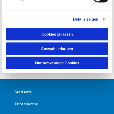
u
n
g
Details zeigen
s
a
u
Cookies zulassen
s
w
Auswahl erlauben
a
h
l
Nur notwendige Cookies
Startseite
Erlöserkirche