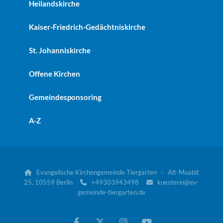
Heilandskirche
Kaiser-Friedrich-Gedächtniskirche
St. Johanniskirche
Offene Kirchen
Gemeindesponsoring
A-Z
Evangelische Kirchengemeinde Tiergarten · Alt-Moabit

25, 10559 Berlin
+49303943498
kuesterei@ev-


gemeinde-tiergarten.de