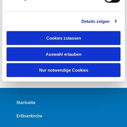
u
n
g
Details zeigen
s
a
u
Cookies zulassen
s
w
Auswahl erlauben
a
h
l
Nur notwendige Cookies
Startseite
Erlöserkirche