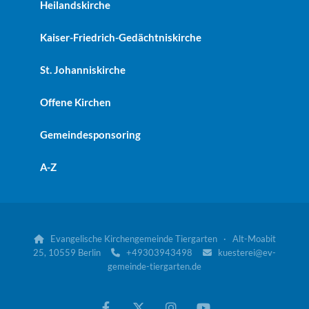
Heilandskirche
Kaiser-Friedrich-Gedächtniskirche
St. Johanniskirche
Offene Kirchen
Gemeindesponsoring
A-Z
Evangelische Kirchengemeinde Tiergarten · Alt-Moabit

25, 10559 Berlin
+49303943498
kuesterei@ev-


gemeinde-tiergarten.de