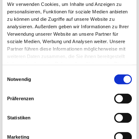
Wir verwenden Cookies, um Inhalte und Anzeigen zu
Bestattung?
personalisieren, Funktionen für soziale Medien anbieten
Sie möchten wieder in die Kirche eintreten?
zu können und die Zugriffe auf unsere Website zu
analysieren. Außerdem geben wir Informationen zu Ihrer
Sie suchen nach einem Gespräch?
Verwendung unserer Website an unsere Partner für
soziale Medien, Werbung und Analysen weiter. Unsere
Sie möchten sich in der Gemeinde ehrenamtlich
Partner führen diese Informationen möglicherweise mit
engagieren?
weiteren Daten zusammen, die Sie ihnen bereitgestellt
Sie haben Fragen zu den Angeboten und Gottesdiensten
haben oder die sie im Rahmen Ihrer Nutzung der Dienste
der Gemeinde?
gesammelt haben.
E
Notwendig
i
...
n
Kommen Sie einfach vorbei. Wir freuen uns!
w
Präferenzen
i
l
l
Statistiken
i
g
Marketing