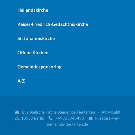
Heilandskirche
Kaiser-Friedrich-Gedächtniskirche
St. Johanniskirche
Offene Kirchen
Gemeindesponsoring
A-Z
Evangelische Kirchengemeinde Tiergarten · Alt-Moabit

25, 10559 Berlin
+49303943498
kuesterei@ev-


gemeinde-tiergarten.de