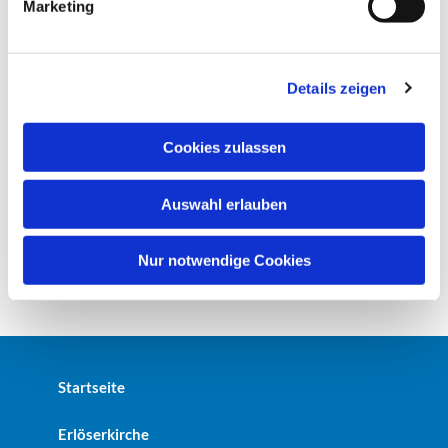
Marketing
u
n
g
Details zeigen
s
a
u
Cookies zulassen
s
w
Auswahl erlauben
a
h
l
Nur notwendige Cookies
Startseite
Erlöserkirche