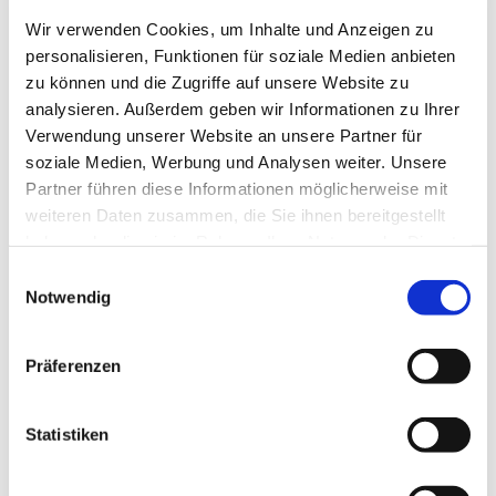
Wir verwenden Cookies, um Inhalte und Anzeigen zu
In einer Welt, die von Gewalt und Leid geplagt wird,
personalisieren, Funktionen für soziale Medien anbieten
wollen wir das Gute im Menschen und das Leben
zu können und die Zugriffe auf unsere Website zu
schlechthin feiern.
analysieren. Außerdem geben wir Informationen zu Ihrer
Verwendung unserer Website an unsere Partner für
Diesem Guten, das man auch mit Worten wie
soziale Medien, Werbung und Analysen weiter. Unsere
Menschlichkeit, Vertrauen, Versöhnung oder mit dem
Partner führen diese Informationen möglicherweise mit
allumfassenden Begriff Liebe bezeichnen kann, werden
weiteren Daten zusammen, die Sie ihnen bereitgestellt
wir mit Gedichten von Goethe, Schiller, Eichendorff,
haben oder die sie im Rahmen Ihrer Nutzung der Dienste
Mascha Kaléko, Hilde Domin, Rose Ausländer, Eva
gesammelt haben.
E
Strittmatter nachspüren und mit Musik von Bach, Mozart,
Notwendig
i
Beethoven, Maria Szymanowska und Brahms zum Tönen
n
bringen.
w
Präferenzen
i
l
Um Spenden wird gebeten
l
Statistiken
i
g