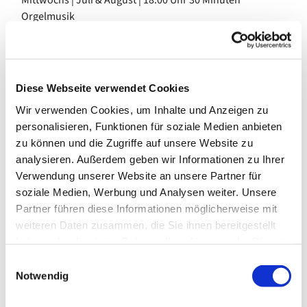
Mittwochs | Juli & August | 18:00 Uhr 30 Minuten
Orgelmusik
Eine halbe Stunde Musik zur Wochenmitte:
abwechslungsreiche Programme, große und kleine
Diese Webseite verwendet Cookies
Werke, bekannte Namen und neue Musiker*innen an der
Wir verwenden Cookies, um Inhalte und Anzeigen zu
Orgel.
personalisieren, Funktionen für soziale Medien anbieten
zu können und die Zugriffe auf unsere Website zu
analysieren. Außerdem geben wir Informationen zu Ihrer
Es musizieren die Kirchenmusiker der Gemeinde
Tobias
Verwendung unserer Website an unsere Partner für
Koriath
und
Ralf Lützelschwab
, dazu
Jonas
soziale Medien, Werbung und Analysen weiter. Unsere
Sandmeier
mit seinen Schüler*innen aus dem C-Kurs.
Partner führen diese Informationen möglicherweise mit
Erstmals dabei:
Johannes Weber (
Kantor in der
weiteren Daten zusammen, die Sie ihnen bereitgestellt
Kirchengemeinde Kreuzberg).
haben oder die sie im Rahmen Ihrer Nutzung der Dienste
gesammelt haben.
E
Notwendig
i
Im Mittelpunkt steht die Orgel von
Gerhard Schmid
: Seine
n