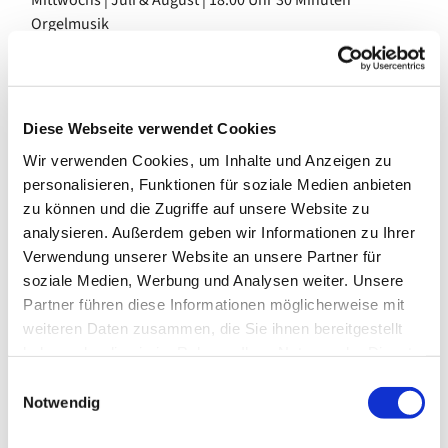
Mittwochs | Juli & August | 18:00 Uhr 30 Minuten
Orgelmusik
Eine halbe Stunde Musik zur Wochenmitte:
abwechslungsreiche Programme, große und kleine
Diese Webseite verwendet Cookies
Werke, bekannte Namen und neue Musiker*innen an der
Wir verwenden Cookies, um Inhalte und Anzeigen zu
Orgel.
personalisieren, Funktionen für soziale Medien anbieten
zu können und die Zugriffe auf unsere Website zu
analysieren. Außerdem geben wir Informationen zu Ihrer
Es musizieren die Kirchenmusiker der Gemeinde
Tobias
Verwendung unserer Website an unsere Partner für
Koriath
und
Ralf Lützelschwab
, dazu
Jonas
soziale Medien, Werbung und Analysen weiter. Unsere
Sandmeier
mit seinen Schüler*innen aus dem C-Kurs.
Partner führen diese Informationen möglicherweise mit
Erstmals dabei:
Johannes Weber (
Kantor in der
weiteren Daten zusammen, die Sie ihnen bereitgestellt
Kirchengemeinde Kreuzberg).
haben oder die sie im Rahmen Ihrer Nutzung der Dienste
gesammelt haben.
E
Notwendig
i
Im Mittelpunkt steht die Orgel von
Gerhard Schmid
: Seine
n