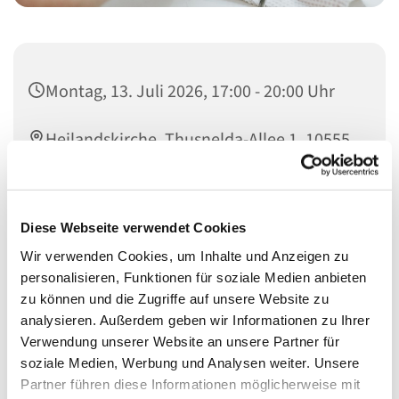
Montag, 13. Juli 2026, 17:00 - 20:00 Uhr
Heilandskirche, Thusnelda-Allee 1, 10555
Berlin
Diese Webseite verwendet Cookies
Wir verwenden Cookies, um Inhalte und Anzeigen zu
Schon seit vielen Jahren bieten wir Menschen nicht nur
personalisieren, Funktionen für soziale Medien anbieten
etwas für den Laib, sondern auch für die Seele.
zu können und die Zugriffe auf unsere Website zu
In den Räumen der Heilandskirche (Eingang hinten
analysieren. Außerdem geben wir Informationen zu Ihrer
rechts) bekommen sie bei uns etwas zu Essen, ein
Verwendung unserer Website an unsere Partner für
offenens Ohr und etwas Ruhe.
soziale Medien, Werbung und Analysen weiter. Unsere
Partner führen diese Informationen möglicherweise mit
Herzlich Willkommen