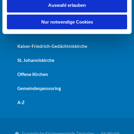
Startseite
Auswahl erlauben
a
h
Erlöserkirche
l
Nur notwendige Cookies
Heilandskirche
Kaiser-Friedrich-Gedächtniskirche
St. Johanniskirche
Offene Kirchen
Gemeindesponsoring
A-Z
Evangelische Kirchengemeinde Tiergarten · Alt-Moabit
