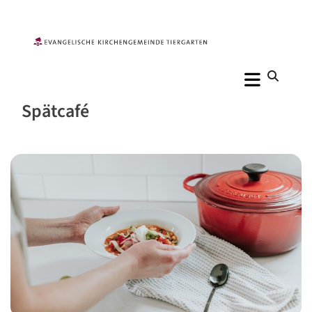
Spätcafé