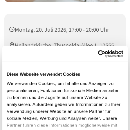
Montag, 20. Juli 2026, 17:00 - 20:00 Uhr
Heilandskirche, Thusnelda-Allee 1, 10555
Berlin
Diese Webseite verwendet Cookies
Wir verwenden Cookies, um Inhalte und Anzeigen zu
Schon seit vielen Jahren bieten wir Menschen nicht nur
personalisieren, Funktionen für soziale Medien anbieten
etwas für den Laib, sondern auch für die Seele.
zu können und die Zugriffe auf unsere Website zu
In den Räumen der Heilandskirche (Eingang hinten
analysieren. Außerdem geben wir Informationen zu Ihrer
rechts) bekommen sie bei uns etwas zu Essen, ein
Verwendung unserer Website an unsere Partner für
offenens Ohr und etwas Ruhe.
soziale Medien, Werbung und Analysen weiter. Unsere
Partner führen diese Informationen möglicherweise mit
Herzlich Willkommen