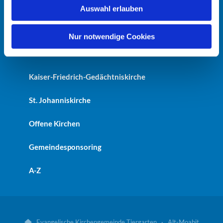
Startseite
Auswahl erlauben
a
h
Erlöserkirche
l
Nur notwendige Cookies
Heilandskirche
Kaiser-Friedrich-Gedächtniskirche
St. Johanniskirche
Offene Kirchen
Gemeindesponsoring
A-Z
Evangelische Kirchengemeinde Tiergarten · Alt-Moabit
