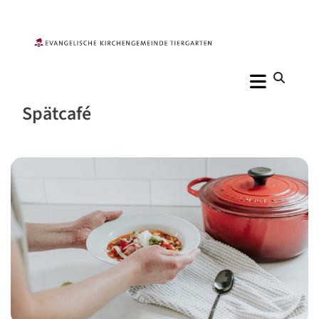
Spätcafé