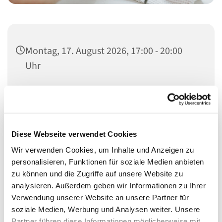
Montag, 17. August 2026, 17:00 - 20:00
Uhr
Heilandskirche, Thusnelda-Allee 1, 10555
Berlin
Diese Webseite verwendet Cookies
Wir verwenden Cookies, um Inhalte und Anzeigen zu
Schon seit vielen Jahren bieten wir Menschen nicht nur
personalisieren, Funktionen für soziale Medien anbieten
etwas für den Laib, sondern auch für die Seele.
zu können und die Zugriffe auf unsere Website zu
analysieren. Außerdem geben wir Informationen zu Ihrer
In den Räumen der Heilandskirche (Eingang hinten
Verwendung unserer Website an unsere Partner für
rechts) bekommen sie bei uns etwas zu Essen, ein
soziale Medien, Werbung und Analysen weiter. Unsere
offenens Ohr und etwas Ruhe.
Partner führen diese Informationen möglicherweise mit