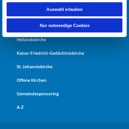
w
Auswahl erlauben
a
Startseite
h
l
Nur notwendige Cookies
Erlöserkirche
Heilandskirche
Kaiser-Friedrich-Gedächtniskirche
St. Johanniskirche
Offene Kirchen
Gemeindesponsoring
A-Z