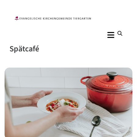
Spätcafé