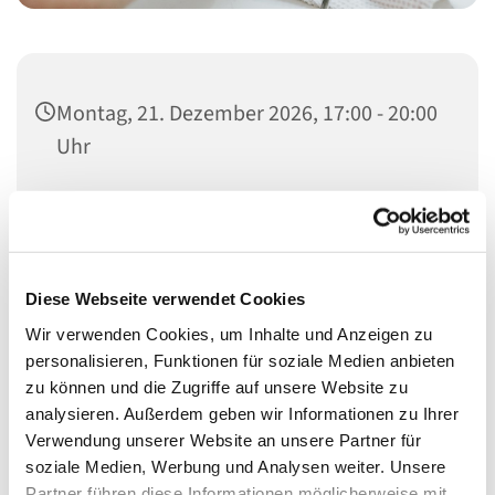
Montag, 21. Dezember 2026, 17:00 - 20:00
Uhr
Heilandskirche, Thusnelda-Allee 1, 10555
Berlin
Diese Webseite verwendet Cookies
Wir verwenden Cookies, um Inhalte und Anzeigen zu
Schon seit vielen Jahren bieten wir Menschen nicht nur
personalisieren, Funktionen für soziale Medien anbieten
etwas für den Laib, sondern auch für die Seele.
zu können und die Zugriffe auf unsere Website zu
analysieren. Außerdem geben wir Informationen zu Ihrer
In den Räumen der Heilandskirche (Eingang hinten
Verwendung unserer Website an unsere Partner für
rechts) bekommen sie bei uns etwas zu Essen, ein
soziale Medien, Werbung und Analysen weiter. Unsere
offenens Ohr und etwas Ruhe.
Partner führen diese Informationen möglicherweise mit