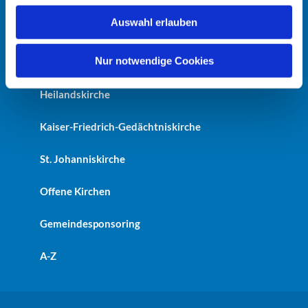
w
Auswahl erlauben
a
Startseite
h
l
Nur notwendige Cookies
Erlöserkirche
Heilandskirche
Kaiser-Friedrich-Gedächtniskirche
St. Johanniskirche
Offene Kirchen
Gemeindesponsoring
A-Z