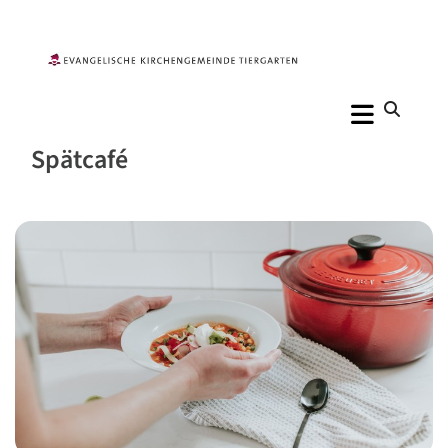
Spätcafé