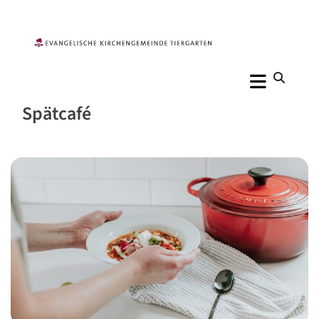
Spätcafé