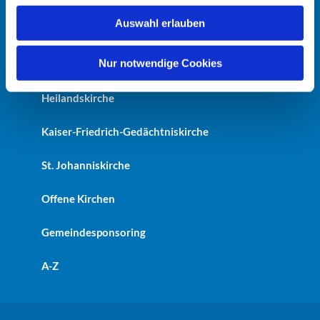
w
Auswahl erlauben
a
Startseite
h
l
Nur notwendige Cookies
Erlöserkirche
Heilandskirche
Kaiser-Friedrich-Gedächtniskirche
St. Johanniskirche
Offene Kirchen
Gemeindesponsoring
A-Z