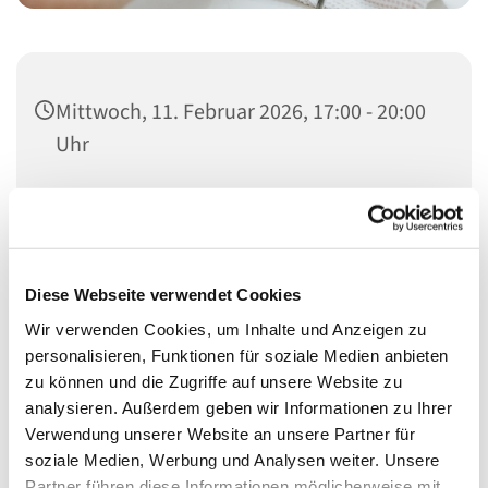
Mittwoch, 11. Februar 2026, 17:00 - 20:00
Uhr
Heilandskirche, Thusnelda-Allee 1, 10555
Berlin
Diese Webseite verwendet Cookies
Wir verwenden Cookies, um Inhalte und Anzeigen zu
Schon seit vielen Jahren bieten wir Menschen nicht nur
personalisieren, Funktionen für soziale Medien anbieten
etwas für den Laib, sondern auch für die Seele.
zu können und die Zugriffe auf unsere Website zu
analysieren. Außerdem geben wir Informationen zu Ihrer
In den Räumen der Heilandskirche (Eingang hinten
Verwendung unserer Website an unsere Partner für
rechts) bekommen sie bei uns etwas zu Essen, ein
soziale Medien, Werbung und Analysen weiter. Unsere
offenens Ohr und etwas Ruhe.
Partner führen diese Informationen möglicherweise mit