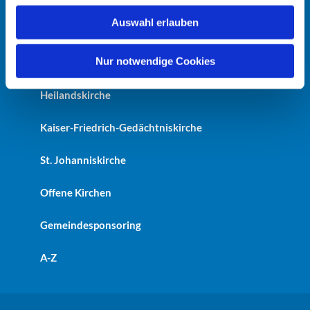
w
Auswahl erlauben
a
Startseite
h
l
Nur notwendige Cookies
Erlöserkirche
Heilandskirche
Kaiser-Friedrich-Gedächtniskirche
St. Johanniskirche
Offene Kirchen
Gemeindesponsoring
A-Z