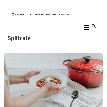
Spätcafé