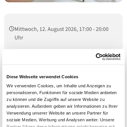
Mittwoch, 12. August 2026, 17:00 - 20:00
Uhr
Heilandskirche, Thusnelda-Allee 1, 10555
Berlin
Diese Webseite verwendet Cookies
Wir verwenden Cookies, um Inhalte und Anzeigen zu
Schon seit vielen Jahren bieten wir Menschen nicht nur
personalisieren, Funktionen für soziale Medien anbieten
etwas für den Laib, sondern auch für die Seele.
zu können und die Zugriffe auf unsere Website zu
analysieren. Außerdem geben wir Informationen zu Ihrer
In den Räumen der Heilandskirche (Eingang hinten
Verwendung unserer Website an unsere Partner für
rechts) bekommen sie bei uns etwas zu Essen, ein
soziale Medien, Werbung und Analysen weiter. Unsere
offenens Ohr und etwas Ruhe.
Partner führen diese Informationen möglicherweise mit