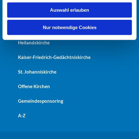
w
Auswahl erlauben
a
Startseite
h
l
Nur notwendige Cookies
Erlöserkirche
Heilandskirche
Kaiser-Friedrich-Gedächtniskirche
St. Johanniskirche
Offene Kirchen
Gemeindesponsoring
A-Z