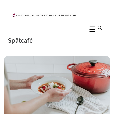
Spätcafé