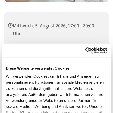
Mittwoch, 5. August 2026, 17:00 - 20:00
Uhr
Heilandskirche, Thusnelda-Allee 1, 10555
Berlin
Diese Webseite verwendet Cookies
Wir verwenden Cookies, um Inhalte und Anzeigen zu
Schon seit vielen Jahren bieten wir Menschen nicht nur
personalisieren, Funktionen für soziale Medien anbieten
etwas für den Laib, sondern auch für die Seele.
zu können und die Zugriffe auf unsere Website zu
analysieren. Außerdem geben wir Informationen zu Ihrer
In den Räumen der Heilandskirche (Eingang hinten
Verwendung unserer Website an unsere Partner für
rechts) bekommen sie bei uns etwas zu Essen, ein
soziale Medien, Werbung und Analysen weiter. Unsere
offenens Ohr und etwas Ruhe.
Partner führen diese Informationen möglicherweise mit