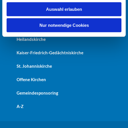
w
Auswahl erlauben
a
Startseite
h
l
Nur notwendige Cookies
Erlöserkirche
Heilandskirche
Kaiser-Friedrich-Gedächtniskirche
St. Johanniskirche
Offene Kirchen
Gemeindesponsoring
A-Z