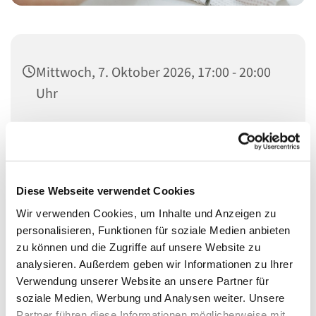
Mittwoch, 7. Oktober 2026, 17:00 - 20:00
Uhr
Heilandskirche, Thusnelda-Allee 1, 10555
Berlin
Diese Webseite verwendet Cookies
Wir verwenden Cookies, um Inhalte und Anzeigen zu
Schon seit vielen Jahren bieten wir Menschen nicht nur
personalisieren, Funktionen für soziale Medien anbieten
etwas für den Laib, sondern auch für die Seele.
zu können und die Zugriffe auf unsere Website zu
analysieren. Außerdem geben wir Informationen zu Ihrer
In den Räumen der Heilandskirche (Eingang hinten
Verwendung unserer Website an unsere Partner für
rechts) bekommen sie bei uns etwas zu Essen, ein
soziale Medien, Werbung und Analysen weiter. Unsere
offenens Ohr und etwas Ruhe.
Partner führen diese Informationen möglicherweise mit