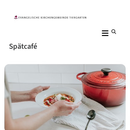
Spätcafé