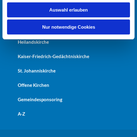
w
Auswahl erlauben
a
Startseite
h
l
Nur notwendige Cookies
Erlöserkirche
Heilandskirche
Kaiser-Friedrich-Gedächtniskirche
St. Johanniskirche
Offene Kirchen
Gemeindesponsoring
A-Z