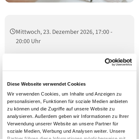
Mittwoch, 23. Dezember 2026, 17:00 -
20:00 Uhr
Heilandskirche, Thusnelda-Allee 1, 10555
Berlin
Diese Webseite verwendet Cookies
Wir verwenden Cookies, um Inhalte und Anzeigen zu
Schon seit vielen Jahren bieten wir Menschen nicht nur
personalisieren, Funktionen für soziale Medien anbieten
etwas für den Laib, sondern auch für die Seele.
zu können und die Zugriffe auf unsere Website zu
analysieren. Außerdem geben wir Informationen zu Ihrer
In den Räumen der Heilandskirche (Eingang hinten
Verwendung unserer Website an unsere Partner für
rechts) bekommen sie bei uns etwas zu Essen, ein
soziale Medien, Werbung und Analysen weiter. Unsere
offenens Ohr und etwas Ruhe.
Partner führen diese Informationen möglicherweise mit