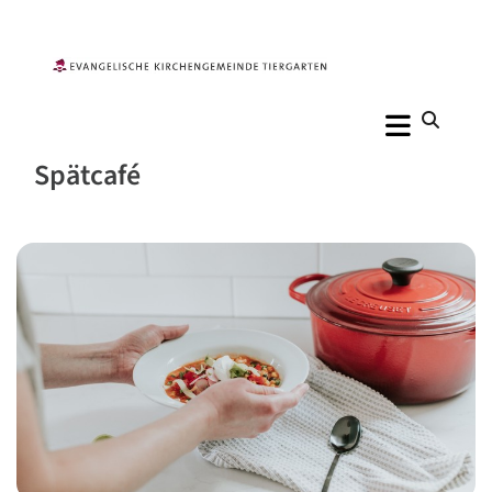
Spätcafé