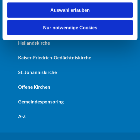
w
Auswahl erlauben
a
Startseite
h
l
Nur notwendige Cookies
Erlöserkirche
Heilandskirche
Kaiser-Friedrich-Gedächtniskirche
St. Johanniskirche
Offene Kirchen
Gemeindesponsoring
A-Z