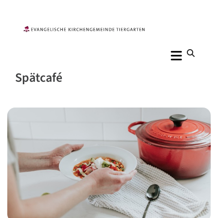
Spätcafé