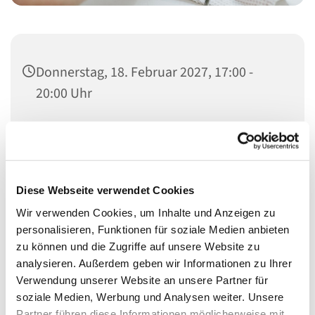
Donnerstag, 18. Februar 2027, 17:00 -
20:00 Uhr
Heilandskirche, Thusnelda-Allee 1, 10555
Berlin
Diese Webseite verwendet Cookies
Wir verwenden Cookies, um Inhalte und Anzeigen zu
Schon seit vielen Jahren bieten wir Menschen nicht nur
personalisieren, Funktionen für soziale Medien anbieten
etwas für den Laib, sondern auch für die Seele.
zu können und die Zugriffe auf unsere Website zu
analysieren. Außerdem geben wir Informationen zu Ihrer
In den Räumen der Heilandskirche (Eingang hinten
Verwendung unserer Website an unsere Partner für
rechts) bekommen sie bei uns etwas zu Essen, ein
soziale Medien, Werbung und Analysen weiter. Unsere
offenens Ohr und etwas Ruhe.
Partner führen diese Informationen möglicherweise mit