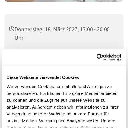
Donnerstag, 18. März 2027, 17:00 - 20:00
Uhr
Heilandskirche, Thusnelda-Allee 1, 10555
Berlin
Diese Webseite verwendet Cookies
Wir verwenden Cookies, um Inhalte und Anzeigen zu
Schon seit vielen Jahren bieten wir Menschen nicht nur
personalisieren, Funktionen für soziale Medien anbieten
etwas für den Laib, sondern auch für die Seele.
zu können und die Zugriffe auf unsere Website zu
analysieren. Außerdem geben wir Informationen zu Ihrer
In den Räumen der Heilandskirche (Eingang hinten
Verwendung unserer Website an unsere Partner für
rechts) bekommen sie bei uns etwas zu Essen, ein
soziale Medien, Werbung und Analysen weiter. Unsere
offenens Ohr und etwas Ruhe.
Partner führen diese Informationen möglicherweise mit