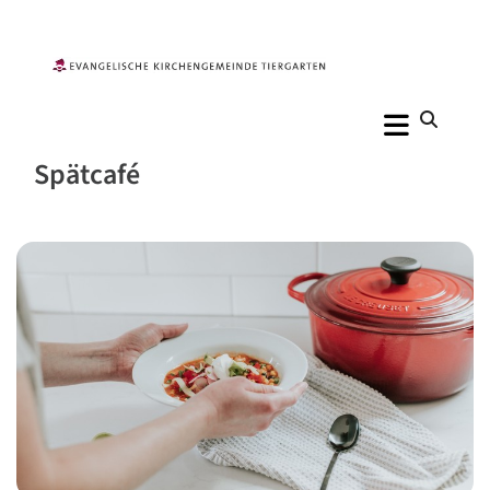
Spätcafé