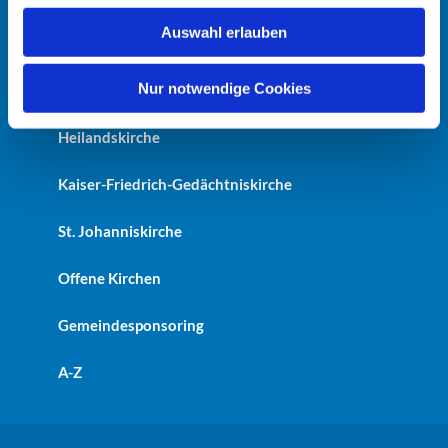
w
Auswahl erlauben
a
Startseite
h
l
Nur notwendige Cookies
Erlöserkirche
Heilandskirche
Kaiser-Friedrich-Gedächtniskirche
St. Johanniskirche
Offene Kirchen
Gemeindesponsoring
A-Z