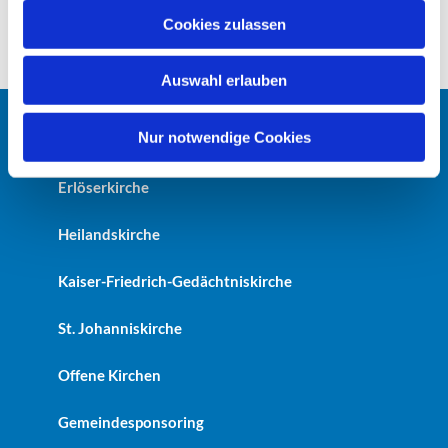
Treffpunkt ist jeweils im Kirchenportal.
u
Cookies zulassen
s
w
Auswahl erlauben
a
h
l
Nur notwendige Cookies
Startseite
Erlöserkirche
Heilandskirche
Kaiser-Friedrich-Gedächtniskirche
St. Johanniskirche
Offene Kirchen
Gemeindesponsoring