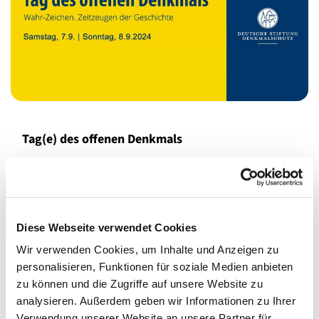
Tag(e) des offenen Denkmals
Am
Samstag, 7. September
betreut das Flohmarktteam
mit Unterstützung aus dem Meerbaum-Haus die
HEILANDSKIRCHE von 10-16 Uhr
. Das diesen Tag
bestimmende Kulturprogramm umfasst
Diese Webseite verwendet Cookies
10-16 Uhr
: Offene Kirche und Gemeindeflohmarkt
Wir verwenden Cookies, um Inhalte und Anzeigen zu
mit Kirchencafé auf dem Vorplatz
personalisieren, Funktionen für soziale Medien anbieten
11, 13 und 15 Uhr
: jeweils ca. 20-minütige
zu können und die Zugriffe auf unsere Website zu
Orgelführungen. Unser Regionalkantor Tobias
analysieren. Außerdem geben wir Informationen zu Ihrer
Koriath gibt die Möglichkeit, der Orgel einmal ganz
Verwendung unserer Website an unsere Partner für