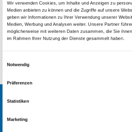
Wir verwenden Cookies, um Inhalte und Anzeigen zu personal
Medien anbieten zu können und die Zugriffe auf unsere Web
geben wir Informationen zu Ihrer Verwendung unserer Websit
Medien, Werbung und Analysen weiter. Unsere Partner führe
möglicherweise mit weiteren Daten zusammen, die Sie ihnen b
im Rahmen Ihrer Nutzung der Dienste gesammelt haben.
E
Notwendig
i
n
0
Feed
w
Präferenzen
i
l
Startseite
l
Statistiken
i
Erlöserkirche
g
Marketing
u
Heilandskirche
n