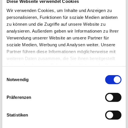
Diese Webseite verwendet Cookies
wertschätzender Begegnung. Wir nähern uns sowohl
unserem individuellen,
Wir verwenden Cookies, um Inhalte und Anzeigen zu
personalisieren, Funktionen für soziale Medien anbieten
authentischen Wesenskern, als auch dem magischen
zu können und die Zugriffe auf unsere Website zu
Moment absichtsloser
analysieren. Außerdem geben wir Informationen zu Ihrer
Verwendung unserer Website an unsere Partner für
Begegnung im Tanz um eine gemeinsame Mitte.
soziale Medien, Werbung und Analysen weiter. Unsere
Organische Musiken ergänzen den Zyklus aus freien,
Partner führen diese Informationen möglicherweise mit
mehr und weniger
weiteren Daten zusammen, die Sie ihnen bereitgestellt
haben oder die sie im Rahmen Ihrer Nutzung der Dienste
angeleiteten Tänzen. Das Angebot wendet sich an alle
gesammelt haben.
E
neugierigen,
Notwendig
i
bewegungsfreudigen Menschen mit und ohne
n
Tanzerfahrung, die ihrem Wunsch
w
Präferenzen
i
folgen, eine lebendige Tanz-Community mitzugestalten.
l
l
Statistiken
Bitte bequeme Bewegungskleidung mitbringen
i
(Schichten/zum Wechseln). Wir