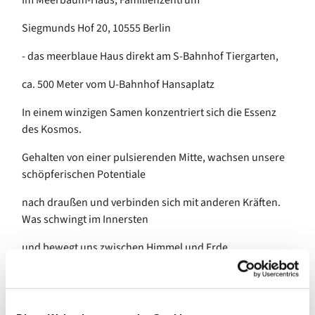
Im Meerbaum-Haus, Familienzentrum
Siegmunds Hof 20, 10555 Berlin
- das meerblaue Haus direkt am S-Bahnhof Tiergarten,
ca. 500 Meter vom U-Bahnhof Hansaplatz
In einem winzigen Samen konzentriert sich die Essenz
des Kosmos.
Gehalten von einer pulsierenden Mitte, wachsen unsere
schöpferischen Potentiale
nach draußen und verbinden sich mit anderen Kräften.
Was schwingt im Innersten
und bewegt uns zwischen Himmel und Erde…
Im freien Tanz erforschen wir spielerisch die Fülle sich
entfaltender Bewegung und