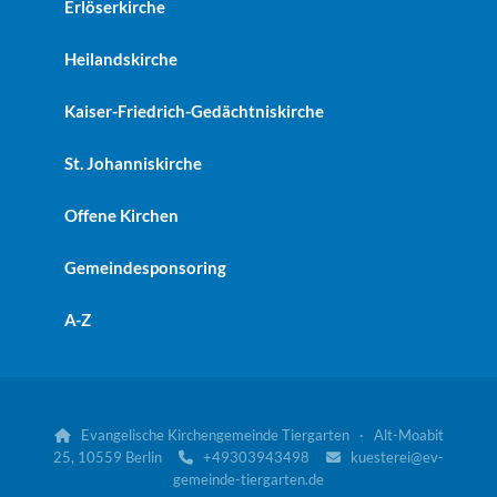
Erlöserkirche
Heilandskirche
Kaiser-Friedrich-Gedächtniskirche
St. Johanniskirche
Offene Kirchen
Gemeindesponsoring
A-Z
Evangelische Kirchengemeinde Tiergarten · Alt-Moabit

25, 10559 Berlin
+49303943498
kuesterei@ev-


gemeinde-tiergarten.de