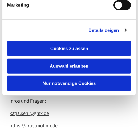
g
Marketing
tanzen barfuß, in rutschfesten(!) Socken oder
u
Tanzschläppchen (bitte keine Turn-
n
g
und Straßenschuhe).
Details zeigen
s
a
Beitrag:
u
Cookies zulassen
15.- Euro (Barzahlung) pro Unterrichtseinheit
s
w
55.- Euro monatlich (zum Monatsanfang)
Auswahl erlauben
a
h
Leitung:
l
Nur notwendige Cookies
Katja Sehl, freischaffende Künstlerin, Tanz-Practioner
Infos und Fragen:
katja.sehl@gmx.de
https://artistmotion.de