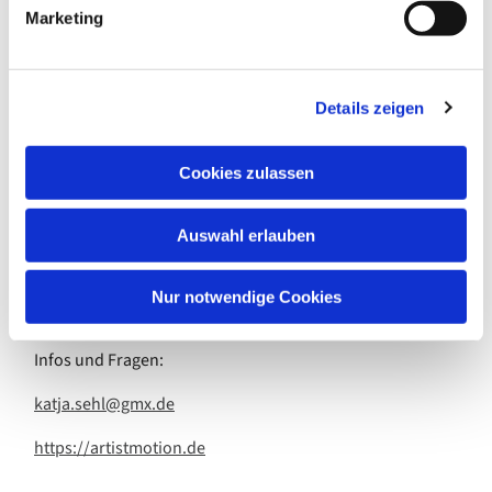
g
Marketing
tanzen barfuß, in rutschfesten(!) Socken oder
u
Tanzschläppchen (bitte keine Turn-
n
g
und Straßenschuhe).
Details zeigen
s
a
Beitrag:
u
Cookies zulassen
15.- Euro (Barzahlung) pro Unterrichtseinheit
s
w
55.- Euro monatlich (zum Monatsanfang)
Auswahl erlauben
a
h
Leitung:
l
Nur notwendige Cookies
Katja Sehl, freischaffende Künstlerin, Tanz-Practioner
Infos und Fragen:
katja.sehl@gmx.de
https://artistmotion.de