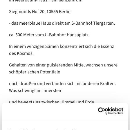
Im Meerbaum-Haus, Familienzentrum
Siegmunds Hof 20, 10555 Berlin
- das meerblaue Haus direkt am S-Bahnhof Tiergarten,
ca. 500 Meter vom U-Bahnhof Hansaplatz
In einem winzigen Samen konzentriert sich die Essenz
des Kosmos.
Gehalten von einer pulsierenden Mitte, wachsen unsere
schöpferischen Potentiale
nach draußen und verbinden sich mit anderen Kräften.
Was schwingt im Innersten
und bewegt uns zwischen Himmel und Erde…
Im freien Tanz erforschen wir spielerisch die Fülle sich
entfaltender Bewegung und