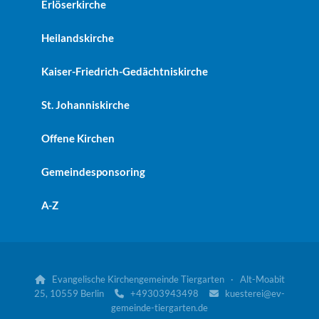
Erlöserkirche
Heilandskirche
Kaiser-Friedrich-Gedächtniskirche
St. Johanniskirche
Offene Kirchen
Gemeindesponsoring
A-Z
Evangelische Kirchengemeinde Tiergarten · Alt-Moabit

25, 10559 Berlin
+49303943498
kuesterei@ev-


gemeinde-tiergarten.de