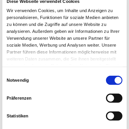
Diese Webseite verwendet Cookies
wertschätzender Begegnung. Wir nähern uns sowohl
unserem individuellen,
Wir verwenden Cookies, um Inhalte und Anzeigen zu
personalisieren, Funktionen für soziale Medien anbieten
authentischen Wesenskern, als auch dem magischen
zu können und die Zugriffe auf unsere Website zu
Moment absichtsloser
analysieren. Außerdem geben wir Informationen zu Ihrer
Verwendung unserer Website an unsere Partner für
Begegnung im Tanz um eine gemeinsame Mitte.
soziale Medien, Werbung und Analysen weiter. Unsere
Organische Musiken ergänzen den Zyklus aus freien,
Partner führen diese Informationen möglicherweise mit
mehr und weniger
weiteren Daten zusammen, die Sie ihnen bereitgestellt
haben oder die sie im Rahmen Ihrer Nutzung der Dienste
angeleiteten Tänzen. Das Angebot wendet sich an alle
gesammelt haben.
E
neugierigen,
Notwendig
i
bewegungsfreudigen Menschen mit und ohne
n
Tanzerfahrung, die ihrem Wunsch
w
Präferenzen
i
folgen, eine lebendige Tanz-Community mitzugestalten.
l
l
Statistiken
Bitte bequeme Bewegungskleidung mitbringen
i
(Schichten/zum Wechseln). Wir