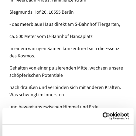
Im Meerbaum-Haus, Familienzentrum
Siegmunds Hof 20, 10555 Berlin
- das meerblaue Haus direkt am S-Bahnhof Tiergarten,
ca. 500 Meter vom U-Bahnhof Hansaplatz
In einem winzigen Samen konzentriert sich die Essenz
des Kosmos.
Gehalten von einer pulsierenden Mitte, wachsen unsere
schöpferischen Potentiale
nach draußen und verbinden sich mit anderen Kräften.
Was schwingt im Innersten
und bewegt uns zwischen Himmel und Erde…
Im freien Tanz erforschen wir spielerisch die Fülle sich
entfaltender Bewegung und