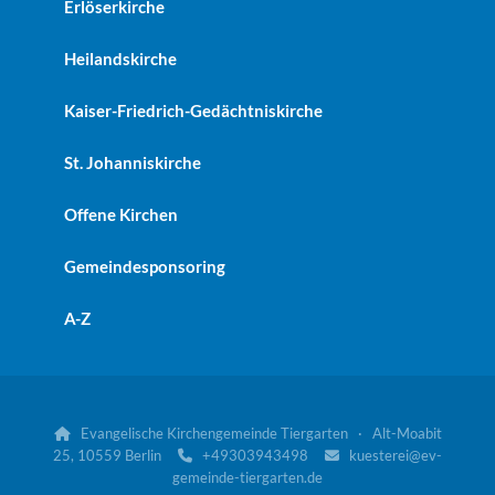
Erlöserkirche
Heilandskirche
Kaiser-Friedrich-Gedächtniskirche
St. Johanniskirche
Offene Kirchen
Gemeindesponsoring
A-Z
Evangelische Kirchengemeinde Tiergarten · Alt-Moabit

25, 10559 Berlin
+49303943498
kuesterei@ev-


gemeinde-tiergarten.de