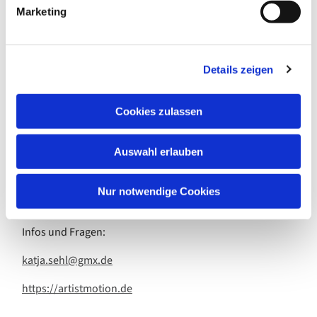
g
Marketing
tanzen barfuß, in rutschfesten(!) Socken oder
u
Tanzschläppchen (bitte keine Turn-
n
g
und Straßenschuhe).
Details zeigen
s
a
Beitrag:
u
Cookies zulassen
15.- Euro (Barzahlung) pro Unterrichtseinheit
s
w
55.- Euro monatlich (zum Monatsanfang)
Auswahl erlauben
a
h
Leitung:
l
Nur notwendige Cookies
Katja Sehl, freischaffende Künstlerin, Tanz-Practioner
Infos und Fragen:
katja.sehl@gmx.de
https://artistmotion.de