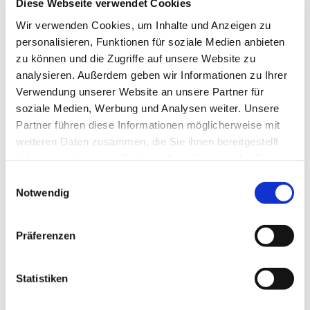
Diese Webseite verwendet Cookies
wertschätzender Begegnung. Wir nähern uns sowohl
unserem individuellen,
Wir verwenden Cookies, um Inhalte und Anzeigen zu
personalisieren, Funktionen für soziale Medien anbieten
authentischen Wesenskern, als auch dem magischen
zu können und die Zugriffe auf unsere Website zu
Moment absichtsloser
analysieren. Außerdem geben wir Informationen zu Ihrer
Verwendung unserer Website an unsere Partner für
Begegnung im Tanz um eine gemeinsame Mitte.
soziale Medien, Werbung und Analysen weiter. Unsere
Organische Musiken ergänzen den Zyklus aus freien,
Partner führen diese Informationen möglicherweise mit
mehr und weniger
weiteren Daten zusammen, die Sie ihnen bereitgestellt
haben oder die sie im Rahmen Ihrer Nutzung der Dienste
angeleiteten Tänzen. Das Angebot wendet sich an alle
gesammelt haben.
E
neugierigen,
Notwendig
i
bewegungsfreudigen Menschen mit und ohne
n
Tanzerfahrung, die ihrem Wunsch
w
Präferenzen
i
folgen, eine lebendige Tanz-Community mitzugestalten.
l
l
Statistiken
Bitte bequeme Bewegungskleidung mitbringen
i
(Schichten/zum Wechseln). Wir