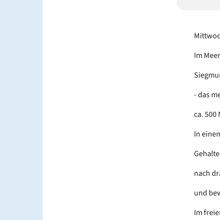
Mittwoc
Im Mee
Siegmun
- das m
ca. 500
In eine
Gehalte
nach dr
und be
Im frei