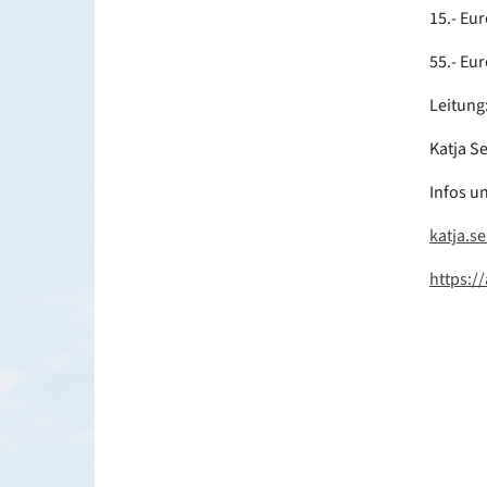
15.- Eu
55.- Eu
Leitung
Katja S
Infos u
katja.s
https:/