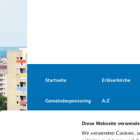
Startseite
Erlöserkirche
Gemeindesponsoring
A-Z
Diese Webseite verwende
Wir verwenden Cookies, um
Evangelische Kirchengemeind
