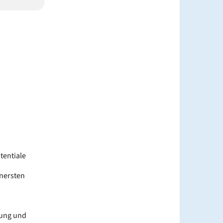
tentiale
nnersten
gung und