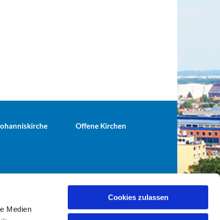
 Johanniskirche
Offene Kirchen
Cookies zulassen
le Medien
terei@ev-gemeinde-tiergarten.de