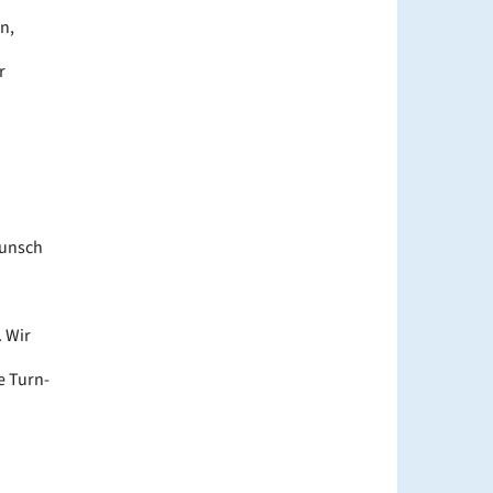
n,
r
Wunsch
 Wir
e Turn-