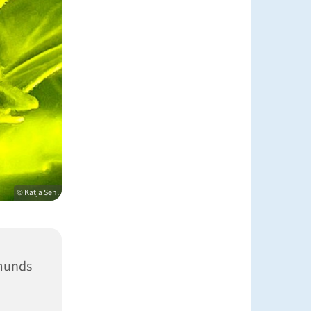
© Katja Sehl
munds