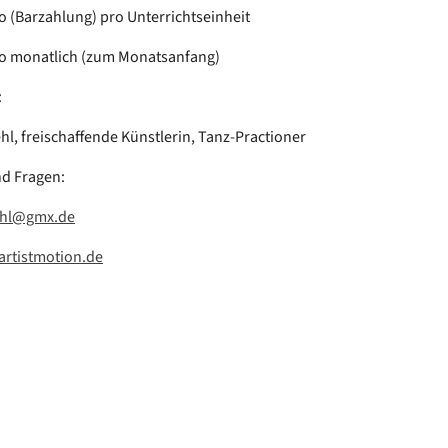
ro (Barzahlung) pro Unterrichtseinheit
ro monatlich (zum Monatsanfang)
:
ehl, freischaffende Künstlerin, Tanz-Practioner
nd Fragen:
ehl@gmx.de
/artistmotion.de