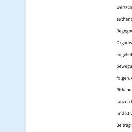
wertsch
authent
Begegnu
Organis
angelei
bewegun
folgen,
Bitte b
tanzen 
und Str
Beitrag: