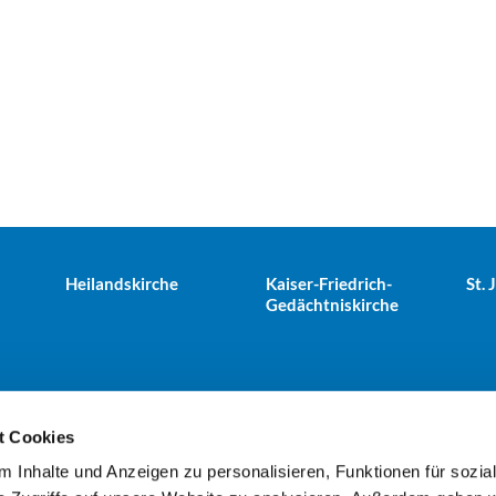
Heilandskirche
Kaiser-Friedrich-
St.
Gedächtniskirche
t Cookies
 Inhalte und Anzeigen zu personalisieren, Funktionen für sozia
e Tiergarten · Alt-Moabit 25, 10559 Berlin
+49303943498
kues

