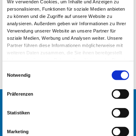
Wir verwenden Cookies, um Inhalte und Anzeigen zu
personalisieren, Funktionen für soziale Medien anbieten
zu können und die Zugriffe auf unsere Website zu
analysieren. Außerdem geben wir Informationen zu Ihrer
Verwendung unserer Website an unsere Partner für
soziale Medien, Werbung und Analysen weiter. Unsere
Montag, 13. Mai 2024, 14:00 - 17:00 Uhr
Partner führen diese Informationen möglicherweise mit
weiteren Daten zusammen, die Sie ihnen bereitgestellt
Judith Göde
haben oder die sie im Rahmen Ihrer Nutzung der Dienste
gesammelt haben.
E
Notwendig
i
n
w
Präferenzen
i
Startseite
l
l
Statistiken
Erlöserkirche
i
g
Marketing
Heilandskirche
u