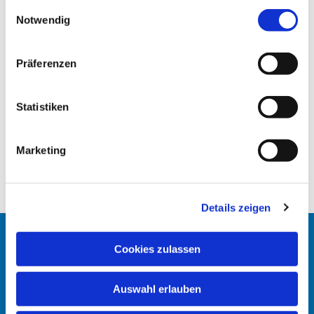
gesammelt haben.
E
Notwendig
i
n
w
Präferenzen
i
l
l
Statistiken
i
g
Marketing
u
n
g
Details zeigen
s
a
u
Startseite
Cookies zulassen
s
w
Erlöserkirche
Auswahl erlauben
a
h