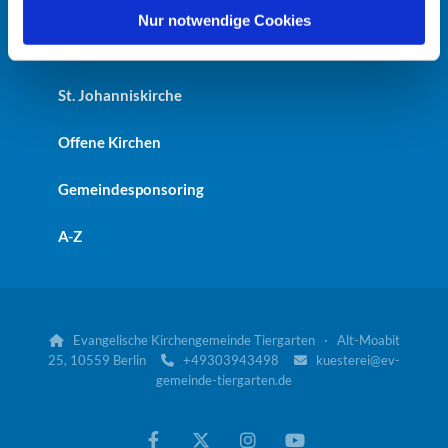
Heilandskirche
l
Nur notwendige Cookies
Kaiser-Friedrich-Gedächtniskirche
St. Johanniskirche
Offene Kirchen
Gemeindesponsoring
A-Z
Evangelische Kirchengemeinde Tiergarten · Alt-Moabit

25, 10559 Berlin
+49303943498
kuesterei@ev-


gemeinde-tiergarten.de