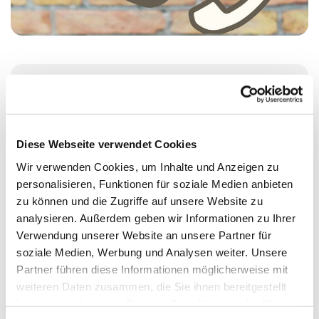
Montag, 15. Dezember 2025, 14:00 - 17:00
Uhr
Diese Webseite verwendet Cookies
St. Johanniskirche, Alt-Moabit 25, 10559
Wir verwenden Cookies, um Inhalte und Anzeigen zu
Berlin
personalisieren, Funktionen für soziale Medien anbieten
zu können und die Zugriffe auf unsere Website zu
analysieren. Außerdem geben wir Informationen zu Ihrer
Judith Göde
Verwendung unserer Website an unsere Partner für
soziale Medien, Werbung und Analysen weiter. Unsere
Partner führen diese Informationen möglicherweise mit
weiteren Daten zusammen, die Sie ihnen bereitgestellt
haben oder die sie im Rahmen Ihrer Nutzung der Dienste