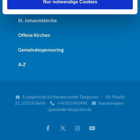
l
Nur notwendige Cookies
Kaiser-Friedrich-Gedächtniskirche
St. Johanniskirche
Offene Kirchen
Gemeindesponsoring
A-Z
Evangelische Kirchengemeinde Tiergarten · Alt-Moabit

25, 10559 Berlin
+49303943498
kuesterei@ev-


gemeinde-tiergarten.de