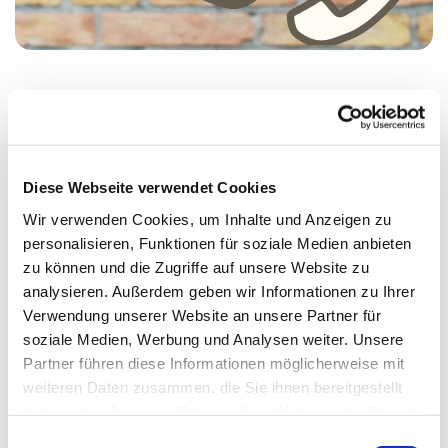
Montag, 13. April 2026, 14:00 - 17:00 Uhr
Diese Webseite verwendet Cookies
St. Johanniskirche, Alt-Moabit 25, 10559
Wir verwenden Cookies, um Inhalte und Anzeigen zu
Berlin
personalisieren, Funktionen für soziale Medien anbieten
zu können und die Zugriffe auf unsere Website zu
Judith Göde
analysieren. Außerdem geben wir Informationen zu Ihrer
Verwendung unserer Website an unsere Partner für
soziale Medien, Werbung und Analysen weiter. Unsere
Partner führen diese Informationen möglicherweise mit
weiteren Daten zusammen, die Sie ihnen bereitgestellt
haben oder die sie im Rahmen Ihrer Nutzung der Dienste
gesammelt haben.
E