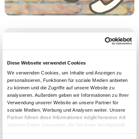
Montag, 15. Februar 2027, 14:00 - 17:00
Uhr
Diese Webseite verwendet Cookies
St. Johanniskirche, Alt-Moabit 25, 10559
Wir verwenden Cookies, um Inhalte und Anzeigen zu
Berlin
personalisieren, Funktionen für soziale Medien anbieten
zu können und die Zugriffe auf unsere Website zu
analysieren. Außerdem geben wir Informationen zu Ihrer
Judith Göde
Verwendung unserer Website an unsere Partner für
soziale Medien, Werbung und Analysen weiter. Unsere
Partner führen diese Informationen möglicherweise mit
weiteren Daten zusammen, die Sie ihnen bereitgestellt
haben oder die sie im Rahmen Ihrer Nutzung der Dienste