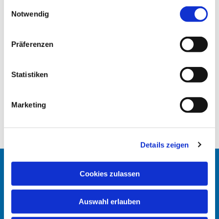
gesammelt haben.
E
Notwendig
i
n
w
Präferenzen
i
l
l
Statistiken
i
g
Marketing
u
n
g
Details zeigen
s
a
u
Startseite
Cookies zulassen
s
w
Erlöserkirche
Auswahl erlauben
a
h