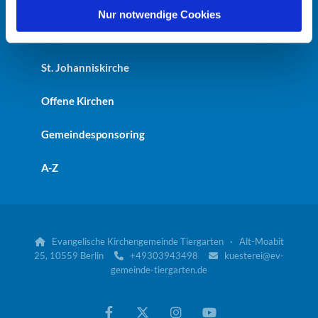
Heilandskirche
l
Nur notwendige Cookies
Kaiser-Friedrich-Gedächtniskirche
St. Johanniskirche
Offene Kirchen
Gemeindesponsoring
A-Z
Evangelische Kirchengemeinde Tiergarten · Alt-Moabit

25, 10559 Berlin
+49303943498
kuesterei@ev-


gemeinde-tiergarten.de