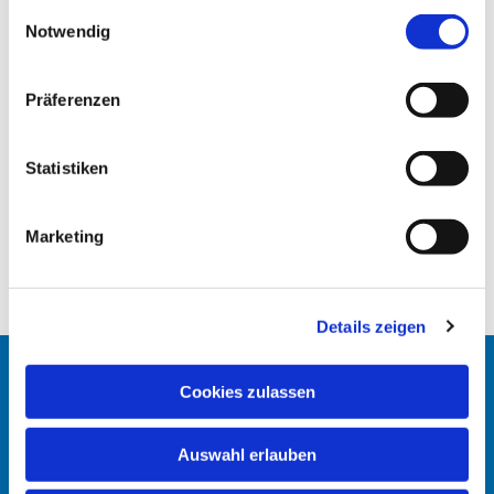
gesammelt haben.
E
Notwendig
i
n
w
Präferenzen
i
l
l
Statistiken
i
g
Marketing
u
n
g
Details zeigen
s
a
u
Startseite
Cookies zulassen
s
w
Erlöserkirche
Auswahl erlauben
a
h