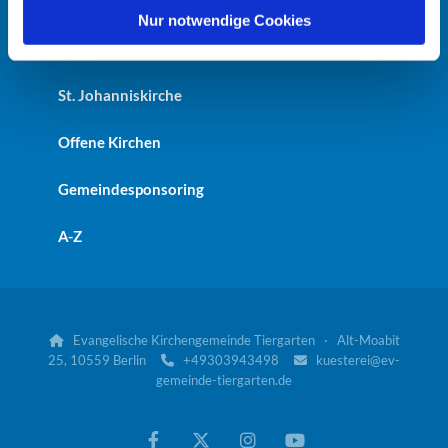
Heilandskirche
l
Nur notwendige Cookies
Kaiser-Friedrich-Gedächtniskirche
St. Johanniskirche
Offene Kirchen
Gemeindesponsoring
A-Z
Evangelische Kirchengemeinde Tiergarten · Alt-Moabit

25, 10559 Berlin
+49303943498
kuesterei@ev-


gemeinde-tiergarten.de