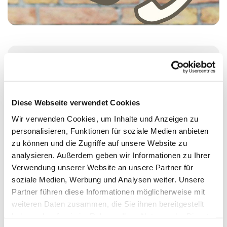
Montag, 17. August 2026, 14:00 - 17:00
Uhr
Diese Webseite verwendet Cookies
St. Johanniskirche, Alt-Moabit 25, 10559
Wir verwenden Cookies, um Inhalte und Anzeigen zu
Berlin
personalisieren, Funktionen für soziale Medien anbieten
zu können und die Zugriffe auf unsere Website zu
analysieren. Außerdem geben wir Informationen zu Ihrer
Judith Göde
Verwendung unserer Website an unsere Partner für
soziale Medien, Werbung und Analysen weiter. Unsere
Partner führen diese Informationen möglicherweise mit
weiteren Daten zusammen, die Sie ihnen bereitgestellt
haben oder die sie im Rahmen Ihrer Nutzung der Dienste