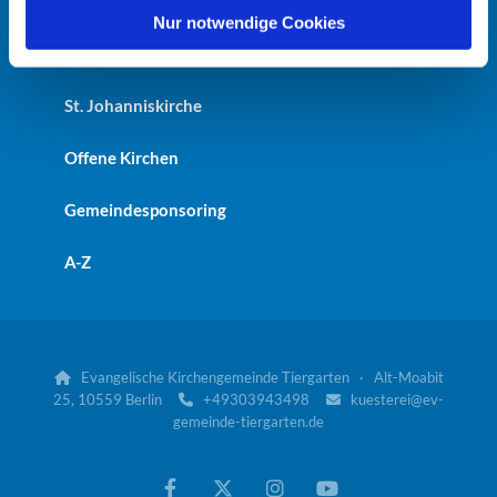
Heilandskirche
l
Nur notwendige Cookies
Kaiser-Friedrich-Gedächtniskirche
St. Johanniskirche
Offene Kirchen
Gemeindesponsoring
A-Z
Evangelische Kirchengemeinde Tiergarten · Alt-Moabit

25, 10559 Berlin
+49303943498
kuesterei@ev-


gemeinde-tiergarten.de