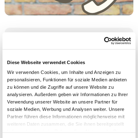
Montag, 7. September 2026, 14:00 - 17:00
Uhr
Diese Webseite verwendet Cookies
St. Johanniskirche, Alt-Moabit 25, 10559
Wir verwenden Cookies, um Inhalte und Anzeigen zu
Berlin
personalisieren, Funktionen für soziale Medien anbieten
zu können und die Zugriffe auf unsere Website zu
analysieren. Außerdem geben wir Informationen zu Ihrer
Judith Göde
Verwendung unserer Website an unsere Partner für
soziale Medien, Werbung und Analysen weiter. Unsere
Partner führen diese Informationen möglicherweise mit
weiteren Daten zusammen, die Sie ihnen bereitgestellt
haben oder die sie im Rahmen Ihrer Nutzung der Dienste