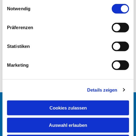
gesammelt haben.
E
Notwendig
i
n
w
Präferenzen
i
l
l
Statistiken
i
g
Marketing
u
n
g
Details zeigen
s
a
u
Startseite
Cookies zulassen
s
w
Erlöserkirche
Auswahl erlauben
a
h